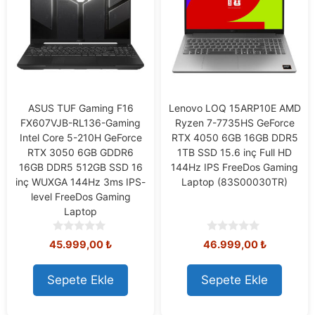
ASUS TUF Gaming F16
Lenovo LOQ 15ARP10E AMD
FX607VJB-RL136-Gaming
Ryzen 7-7735HS GeForce
Intel Core 5-210H GeForce
RTX 4050 6GB 16GB DDR5
RTX 3050 6GB GDDR6
1TB SSD 15.6 inç Full HD
16GB DDR5 512GB SSD 16
144Hz IPS FreeDos Gaming
inç WUXGA 144Hz 3ms IPS-
Laptop (83S00030TR)
level FreeDos Gaming
Laptop
0
0
45.999,00
₺
46.999,00
₺
o
o
u
u
t
t
Sepete Ekle
Sepete Ekle
o
o
f
f
5
5