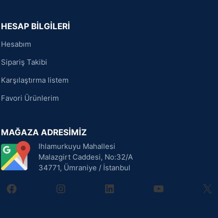
HESAP BİLGİLERİ
Hesabım
Sipariş Takibi
Karşılaştırma listem
Favori Ürünlerim
MAĞAZA ADRESİMİZ
Ihlamurkuyu Mahallesi
Malazgirt Caddesi, No:32/A
34771, Ümraniye / İstanbul
facebook
instagram
linkedin
youtube
X