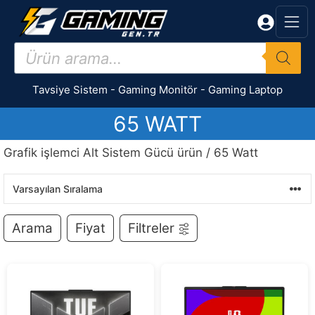
İçeriğe
atla
Products
search
Tavsiye Sistem
-
Gaming Monitör
-
Gaming Laptop
65 WATT
Grafik işlemci Alt Sistem Gücü ürün / 65 Watt
Arama
Fiyat
Filtreler