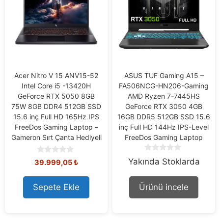
Acer Nitro V 15 ANV15-52
ASUS TUF Gaming A15 –
Intel Core i5 -13420H
FA506NCG-HN206-Gaming
GeForce RTX 5050 8GB
AMD Ryzen 7-7445HS
75W 8GB DDR4 512GB SSD
GeForce RTX 3050 4GB
15.6 inç Full HD 165Hz IPS
16GB DDR5 512GB SSD 15.6
FreeDos Gaming Laptop –
inç Full HD 144Hz IPS-Level
Gameron Sırt Çanta Hediyeli
FreeDos Gaming Laptop
0
0
Yakında Stoklarda
Orijinal
Şu
39.999,05
₺
o
o
fiyat:
andaki
u
u
40.508,73 ₺.
fiyat:
t
t
Sepete Ekle
Ürünü incele
o
39.999,05 ₺.
o
f
f
5
5