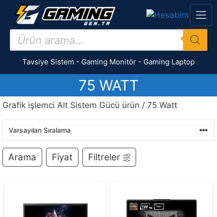
İçeriğe
atla
Products
search
Tavsiye Sistem
-
Gaming Monitör
-
Gaming Laptop
75 WATT
Grafik işlemci Alt Sistem Gücü ürün / 75 Watt
Arama
Fiyat
Filtreler