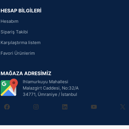
HESAP BİLGİLERİ
Hesabım
Sipariş Takibi
Karşılaştırma listem
Favori Ürünlerim
MAĞAZA ADRESİMİZ
Ihlamurkuyu Mahallesi
Malazgirt Caddesi, No:32/A
34771, Ümraniye / İstanbul
facebook
instagram
linkedin
youtube
X