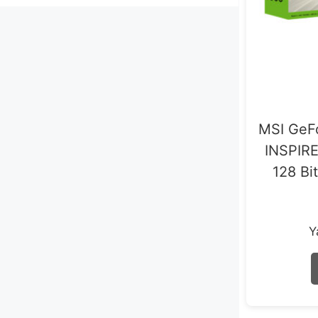
Bilgisayar Bileşenleri
12
MSI GeF
INSPIR
128 Bi
Y