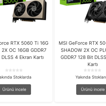
orce RTX 5060 Ti 16G
MSI GeForce RTX 50
E 2X OC 16GB GDDR7
SHADOW 2X OC PL
t DLSS 4 Ekran Kartı
GDDR7 128 Bit DLSS
Kartı
0
0
akında Stoklarda
Yakında Stokla
o
o
u
u
t
t
Ürünü incele
Ürünü incele
o
o
f
f
5
5