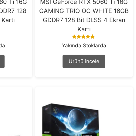
60 Ti 16G
MSI GeForce RTX 5060 Ti 16G
DDR7 128
GAMING TRIO OC WHITE 16GB
 Kartı
GDDR7 128 Bit DLSS 4 Ekran
Kartı
5.00
rda
Yakında Stoklarda
out of 5
Ürünü incele