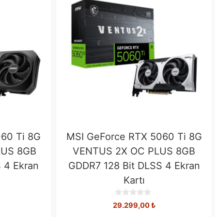
60 Ti 8G
MSI GeForce RTX 5060 Ti 8G
LUS 8GB
VENTUS 2X OC PLUS 8GB
 4 Ekran
GDDR7 128 Bit DLSS 4 Ekran
Kartı
0
29.299,00
₺
o