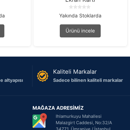
0
rda
Yakında Stoklarda
o
u
t
Ürünü incele
o
f
5
Kaliteli Markalar
 altyapısı
Sadece bilinen kaliteli markalar
MAĞAZA ADRESİMİZ
Ihlamurkuyu Mahallesi
Malazgirt Caddesi, No:32/A
34771, Ümraniye / İstanbul