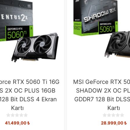
orce RTX 5060 Ti 16G
MSI GeForce RTX 50
S 2X OC PLUS 16GB
SHADOW 2X OC P
28 Bit DLSS 4 Ekran
GDDR7 128 Bit DLSS
Kartı
Kartı
0
0
41.499,00
₺
28.999,00
₺
o
o