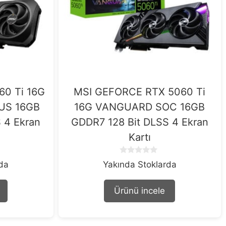
60 Ti 16G
MSI GEFORCE RTX 5060 Ti
US 16GB
16G VANGUARD SOC 16GB
 4 Ekran
GDDR7 128 Bit DLSS 4 Ekran
Kartı
0
rda
Yakında Stoklarda
o
u
t
Ürünü incele
o
f
5