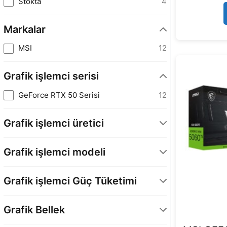
Stokta
4
Markalar
MSI
12
Grafik işlemci serisi
GeForce RTX 50 Serisi
12
Grafik işlemci üretici
NVIDIA
12
Grafik işlemci modeli
GeForce RTX 5060 Ti 16GB
7
Grafik işlemci Güç Tüketimi
GeForce RTX 5060 Ti 8GB
5
180 Watt
12
Grafik Bellek