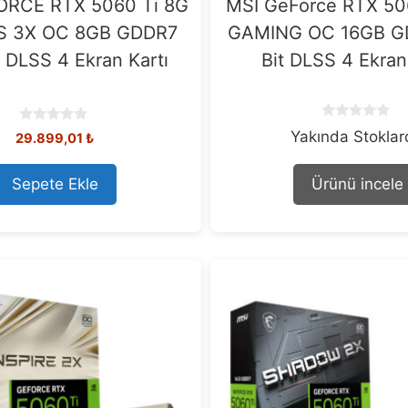
ORCE RTX 5060 Ti 8G
MSI GeForce RTX 50
 3X OC 8GB GDDR7
GAMING OC 16GB G
t DLSS 4 Ekran Kartı
Bit DLSS 4 Ekran
0
0
Yakında Stokla
29.899,01
₺
o
o
u
u
t
t
Sepete Ekle
Ürünü incele
o
o
f
f
5
5