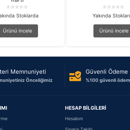
0
0
akında Stoklarda
Yakında Stokla
o
o
u
u
t
t
Ürünü incele
Ürünü incele
o
o
f
f
5
5
teri Memnuniyeti
Güvenli Ödeme
uniyetiniz Önceliğimiz
%100 güvenli ödeme
IMI
HESAP BİLGİLERİ
irme
Hesabım
si
Sipariş Takibi