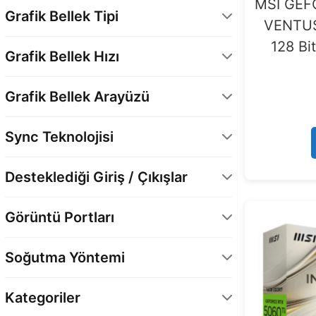
16 GB
7
MSI GEF
Grafik Bellek Tipi
VENTUS
8 GB
5
GDDR7
12
128 Bi
Grafik Bellek Hızı
28 Gbps
12
Grafik Bellek Arayüzü
128 Bit
12
Sync Teknolojisi
Evet
6
Desteklediği Giriş / Çıkışlar
DisplayPort
12
Görüntü Portları
HDMI
12
1 x HDMI
4
Soğutma Yöntemi
1 x HDMI 2.1b
8
Hava Soğutma
12
3 x DisplayPort 2.1b
12
Kategoriler