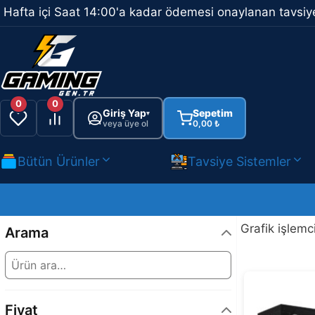
İçeriğe
Hafta içi Saat 14:00'a kadar ödemesi onaylanan tavsiye
atla
0
0
Giriş Yap
Sepetim
▾
veya üye ol
0,00
₺
Bütün Ürünler
Tavsiye Sistemler
Grafik işlemc
Arama
Fiyat