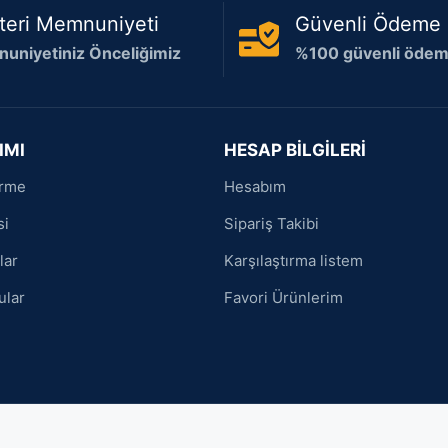
teri Memnuniyeti
Güvenli Ödeme
uniyetiniz Önceliğimiz
%100 güvenli ödeme
IMI
HESAP BİLGİLERİ
irme
Hesabım
si
Sipariş Takibi
lar
Karşılaştırma listem
ular
Favori Ürünlerim