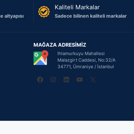
Kaliteli Markalar
 altyapısı
Sadece bilinen kaliteli markalar
MAĞAZA ADRESİMİZ
Ihlamurkuyu Mahallesi
Malazgirt Caddesi, No:32/A
34771, Ümraniye / İstanbul
facebook
instagram
linkedin
youtube
X