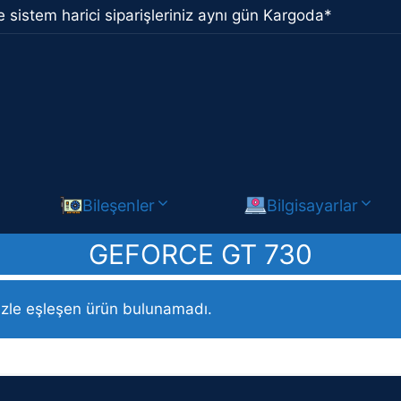
 sistem harici siparişleriniz aynı gün Kargoda*
Bileşenler
Bilgisayarlar
GEFORCE GT 730
ci modeli ürün / GeForce GT 730
izle eşleşen ürün bulunamadı.