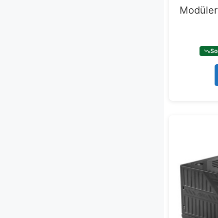
Modüler
So