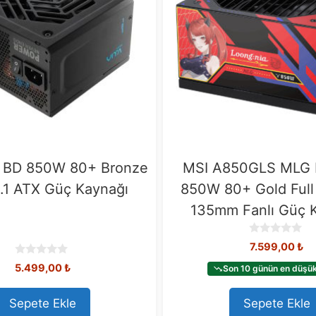
 BD 850W 80+ Bronze
MSI A850GLS MLG 
.1 ATX Güç Kaynağı
850W 80+ Gold Full
135mm Fanlı Güç 
0
7.599,00
₺
o
0
u
5.499,00
₺
Son 10 günün en düşük 
o
t
u
o
t
Sepete Ekle
Sepete Ekle
f
o
5