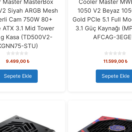
r Master MasterBox
Cooler Master M
V2 Siyah ARGB Mesh
1050 V2 Beyaz 10
rli Cam 750W 80+
Gold PCIe 5.1 Full M
 ATX 3.1 Mid Tower
3.1 Güç Kaynağı (M
g Kasa (TD500V2-
AFCAG-3EGE
KGNN75-STU)
0
0
9.499,00
₺
11.599,00
₺
o
o
u
u
t
t
Sepete Ekle
Sepete Ekle
o
o
f
f
5
5