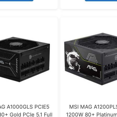
f
5
AG A1000GLS PCIE5
MSI MAG A1200PL
+ Gold PCIe 5.1 Full
1200W 80+ Platinum