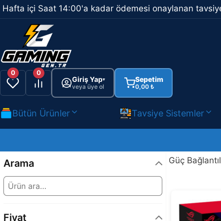
İçeriğe
Hafta içi Saat 14:00'a kadar ödemesi onaylanan tavsiye
atla
0
0
Giriş Yap
Sepetim
▾
veya üye ol
0,00
₺
Bütün Ürünler
Tavsiye Sistemler
Güç Bağlantıl
Arama
Fiyat