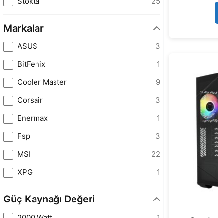
Stokta
25
Markalar
ASUS
3
BitFenix
1
Cooler Master
9
Corsair
3
Enermax
1
Fsp
3
MSI
22
XPG
1
Güç Kaynağı Değeri
2000 Watt
1