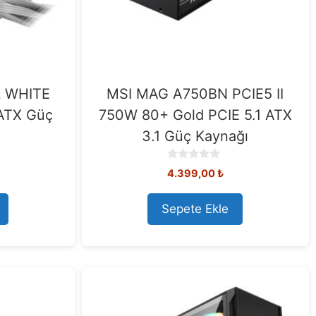
 WHITE
MSI MAG A750BN PCIE5 II
ATX Güç
750W 80+ Gold PCIE 5.1 ATX
3.1 Güç Kaynağı
0
4.399,00
₺
o
u
t
Sepete Ekle
o
f
5