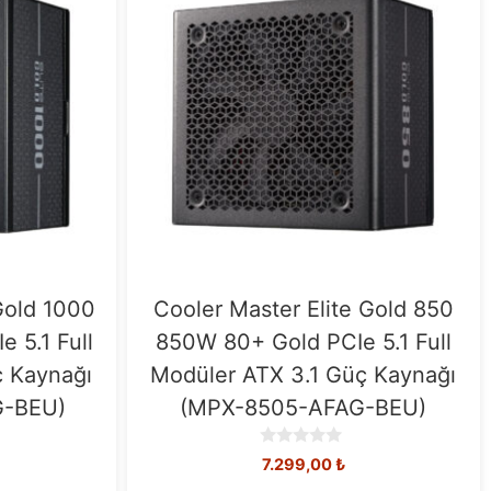
Gold 1000
Cooler Master Elite Gold 850
 5.1 Full
850W 80+ Gold PCIe 5.1 Full
ç Kaynağı
Modüler ATX 3.1 Güç Kaynağı
-BEU)
(MPX-8505-AFAG-BEU)
0
7.299,00
₺
o