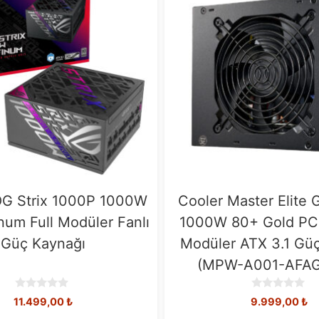
G Strix 1000P 1000W
Cooler Master Elite 
num Full Modüler Fanlı
1000W 80+ Gold PCIe
Güç Kaynağı
Modüler ATX 3.1 Gü
(MPW-A001-AFAG
0
0
11.499,00
₺
9.999,00
₺
o
o