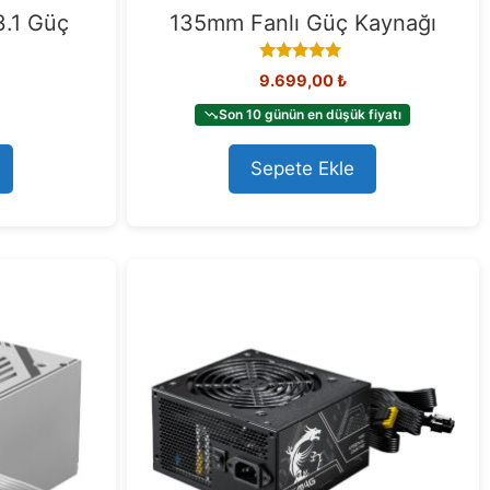
3.1 Güç
135mm Fanlı Güç Kaynağı
5.00
9.699,00
₺
out of 5
Son 10 günün en düşük fiyatı
Sepete Ekle