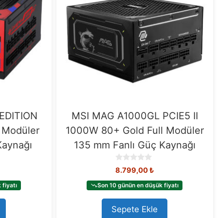
EDITION
MSI MAG A1000GL PCIE5 II
 Modüler
1000W 80+ Gold Full Modüler
Kaynağı
135 mm Fanlı Güç Kaynağı
0
8.799,00
₺
o
u
fiyatı
Son 10 günün en düşük fiyatı
t
o
Sepete Ekle
f
5