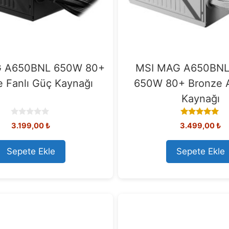
 A650BNL 650W 80+
MSI MAG A650BNL
 Fanlı Güç Kaynağı
650W 80+ Bronze 
Kaynağı
0
5.00
3.199,00
₺
3.499,00
₺
o
out of 5
u
t
Sepete Ekle
Sepete Ekle
o
f
5