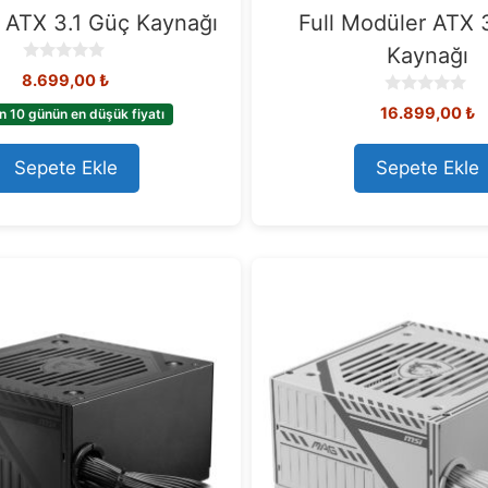
 ATX 3.1 Güç Kaynağı
Full Modüler ATX 
Kaynağı
0
8.699,00
₺
o
0
u
16.899,00
₺
n 10 günün en düşük fiyatı
o
t
u
o
t
Sepete Ekle
Sepete Ekle
f
o
5
f
5