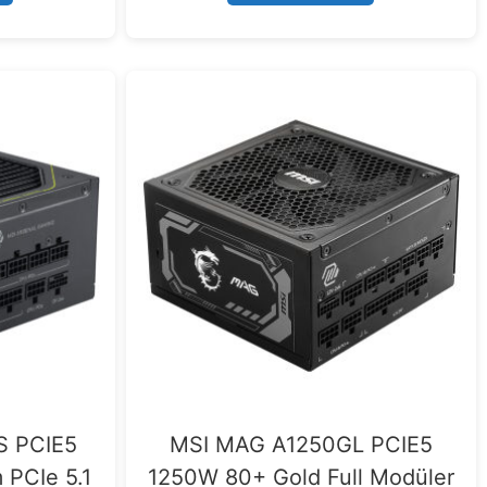
S PCIE5
MSI MAG A1250GL PCIE5
 PCIe 5.1
1250W 80+ Gold Full Modüler