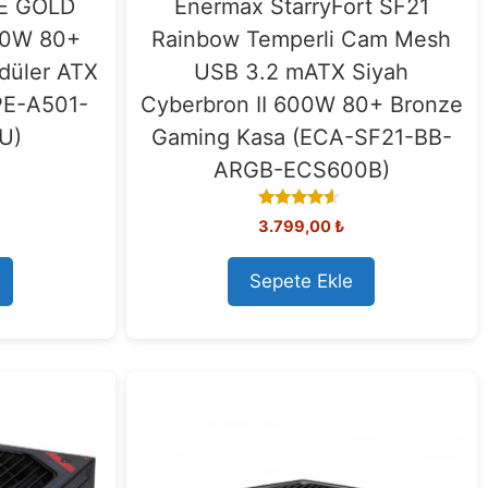
WE GOLD
Enermax StarryFort SF21
50W 80+
Rainbow Temperli Cam Mesh
odüler ATX
USB 3.2 mATX Siyah
PE-A501-
Cyberbron II 600W 80+ Bronze
U)
Gaming Kasa (ECA-SF21-BB-
ARGB-ECS600B)
4.33
3.799,00
₺
out of 5
Sepete Ekle