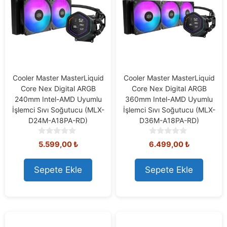
Cooler Master MasterLiquid
Cooler Master MasterLiquid
Core Nex Digital ARGB
Core Nex Digital ARGB
240mm Intel-AMD Uyumlu
360mm Intel-AMD Uyumlu
İşlemci Sıvı Soğutucu (MLX-
İşlemci Sıvı Soğutucu (MLX-
D24M-A18PA-RD)
D36M-A18PA-RD)
0
0
5.599,00
₺
6.499,00
₺
o
o
u
u
t
t
Sepete Ekle
Sepete Ekle
o
o
f
f
5
5