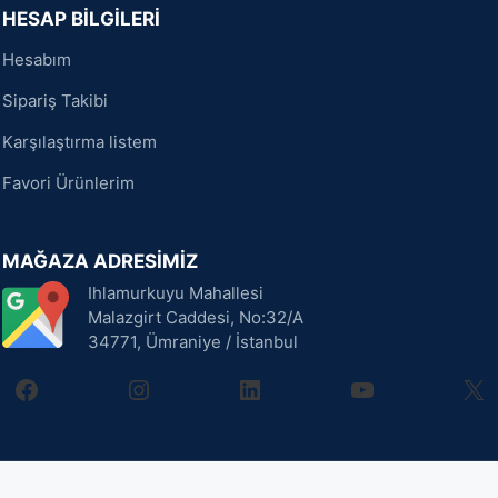
HESAP BİLGİLERİ
Hesabım
Sipariş Takibi
Karşılaştırma listem
Favori Ürünlerim
MAĞAZA ADRESİMİZ
Ihlamurkuyu Mahallesi
Malazgirt Caddesi, No:32/A
34771, Ümraniye / İstanbul
facebook
instagram
linkedin
youtube
X