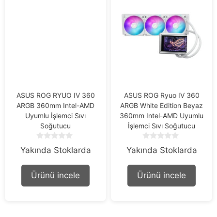
ASUS ROG RYUO IV 360
ASUS ROG Ryuo IV 360
ARGB 360mm Intel-AMD
ARGB White Edition Beyaz
Uyumlu İşlemci Sıvı
360mm Intel-AMD Uyumlu
Soğutucu
İşlemci Sıvı Soğutucu
0
0
Yakında Stoklarda
Yakında Stoklarda
o
o
u
u
t
t
Ürünü incele
Ürünü incele
o
o
f
f
5
5