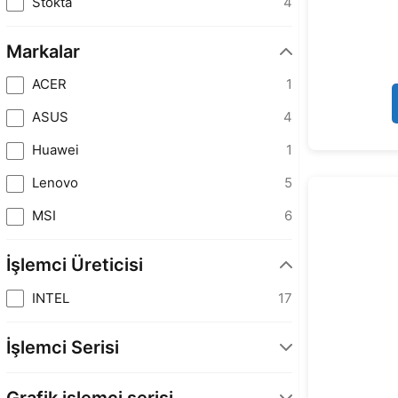
Stokta
4
Markalar
ACER
1
ASUS
4
Huawei
1
Lenovo
5
MSI
6
İşlemci Üreticisi
INTEL
17
İşlemci Serisi
Core i5
17
Grafik işlemci serisi