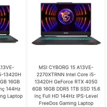
A13VE-
MSI CYBORG 15 A13VE-
i5-13420H
2270XTRNN Intel Core i5-
6GB 16GB
13420H GeForce RTX 4050
inç 144Hz
6GB 16GB DDR5 1TB SSD 15.6
ing Laptop
inç Full HD 144Hz IPS-Level
FreeDos Gaming Laptop