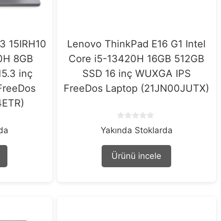
 3 15IRH10
Lenovo ThinkPad E16 G1 Intel
20H 8GB
Core i5-13420H 16GB 512GB
5.3 inç
SSD 16 inç WUXGA IPS
FreeDos
FreeDos Laptop (21JN00JUTX)
4ETR)
0
rda
Yakında Stoklarda
o
u
t
Ürünü incele
o
f
5