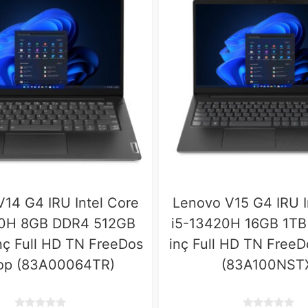
14 G4 IRU Intel Core
Lenovo V15 G4 IRU I
20H 8GB DDR4 512GB
i5-13420H 16GB 1TB
nç Full HD TN FreeDos
inç Full HD TN FreeD
op (83A00064TR)
(83A100NST