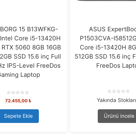
YBORG 15 B13WFKG-
ASUS ExpertBoo
Intel Core i5-13420H
P1503CVA-I58512G1
 RTX 5060 8GB 16GB
Core i5-13420H 8
GB SSD 15.6 inç Full
512GB SSD 15.6 inç F
z IPS-Level FreeDos
FreeDos Lapt
aming Laptop
0
0
Yakında Stokla
72.455,00
₺
o
o
u
u
t
t
Sepete Ekle
Ürünü incele
o
o
f
f
5
5