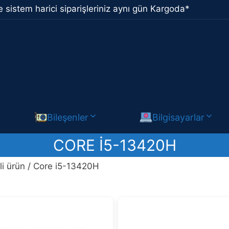
 sistem harici siparişleriniz aynı gün Kargoda*
Bileşenler
Bilgisayarlar
CORE I5-13420H
li ürün / Core i5-13420H