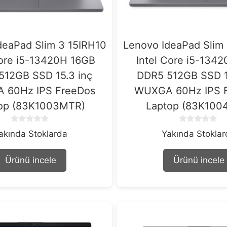
deaPad Slim 3 15IRH10
Lenovo IdeaPad Slim
Core i5-13420H 16GB
Intel Core i5-134
512GB SSD 15.3 inç
DDR5 512GB SSD 1
 60Hz IPS FreeDos
WUXGA 60Hz IPS 
op (83K1003MTR)
Laptop (83K100
0
0
akında Stoklarda
Yakında Stokla
o
o
u
u
t
t
Ürünü incele
Ürünü incele
o
o
f
f
5
5