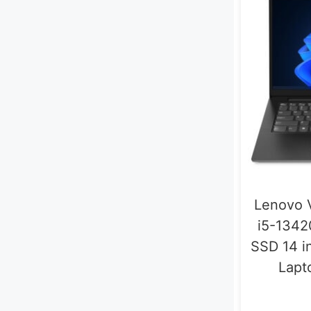
Lenovo V
i5-134
SSD 14 i
Lapt