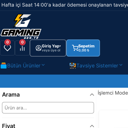
İçeriğe
Hafta içi Saat 14:00'a kadar ödemesi onaylanan tavsiye
atla
0
0
Giriş Yap
Sepetim
▾
veya üye ol
0,00
₺
Bütün Ürünler
Tavsiye Sistemler
İşlemci Mode
Arama
Fiyat