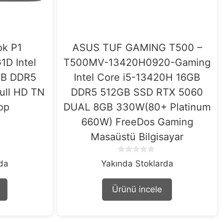
k P1
ASUS TUF GAMING T500 –
D Intel
T500MV-13420H0920-Gaming
GB DDR5
Intel Core i5-13420H 16GB
ull HD TN
DDR5 512GB SSD RTX 5060
op
DUAL 8GB 330W(80+ Platinum
660W) FreeDos Gaming
Masaüstü Bilgisayar
0
rda
Yakında Stoklarda
o
u
t
Ürünü incele
o
f
5