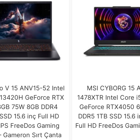
ro V 15 ANV15-52 Intel
MSI CYBORG 15 
 -13420H GeForce RTX
1478XTR Intel Core 
8GB 75W 8GB DDR4
GeForce RTX4050 
SSD 15.6 inç Full HD
DDR5 1TB SSD 15.6 
IPS FreeDos Gaming
Full HD FreeDos Gam
– Gameron Sırt Çanta