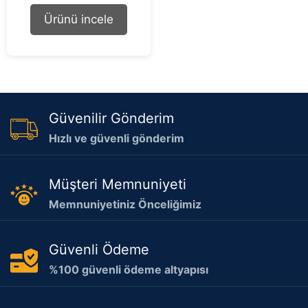
u
t
Ürünü incele
o
f
5
Güvenilir Gönderim
Hızlı ve güvenli gönderim
Müşteri Memnuniyeti
Memnuniyetiniz Önceliğimiz
Güvenli Ödeme
%100 güvenli ödeme altyapısı