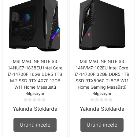
MSI MAG INFINITE S3
MSI MAG INFINITE S3
14NUE7-1838EU Intel Core
14NVM7-102EU Intel Core
i7-14700F 16GB DDR5 1TB
i7-14700F 32GB DDR5 1TB
M.2 SSD RTX 4070 12GB
SSD RTX5060 Ti 8GB W11
W11 Home Masaüstü
Home Gaming Masaüstü
Bilgisayar
Bilgisayar
0
0
Yakında Stoklarda
Yakında Stoklarda
o
o
u
u
t
t
Ürünü incele
Ürünü incele
o
o
f
f