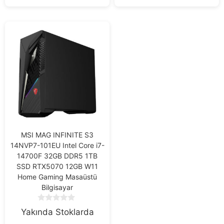
5
5
MSI MAG INFINITE S3
14NVP7-101EU Intel Core i7-
14700F 32GB DDR5 1TB
SSD RTX5070 12GB W11
Home Gaming Masaüstü
Bilgisayar
0
Yakında Stoklarda
o