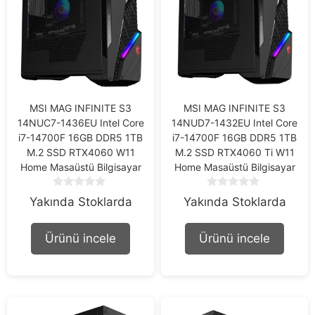
MSI MAG INFINITE S3
MSI MAG INFINITE S3
14NUC7-1436EU Intel Core
14NUD7-1432EU Intel Core
i7-14700F 16GB DDR5 1TB
i7-14700F 16GB DDR5 1TB
M.2 SSD RTX4060 W11
M.2 SSD RTX4060 Ti W11
Home Masaüstü Bilgisayar
Home Masaüstü Bilgisayar
0
0
Yakında Stoklarda
Yakında Stoklarda
o
o
u
u
t
t
Ürünü incele
Ürünü incele
o
o
f
f
5
5