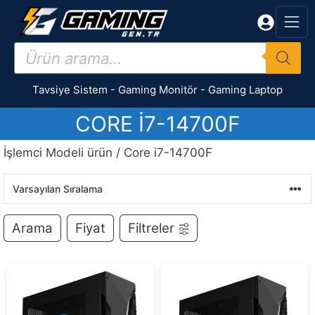
İçeriğe
atla
Products
search
Tavsiye Sistem
-
Gaming Monitör
-
Gaming Laptop
CORE I7-14700F
İşlemci Modeli ürün / Core i7-14700F
Arama
Fiyat
Filtreler