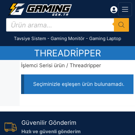
İçeriğe
atla
Products
search
Tavsiye Sistem
-
Gaming Monitör
-
Gaming Laptop
THREADRIPPER
İşlemci Serisi ürün / Threadripper
Seçiminizle eşleşen ürün bulunamadı.
Güvenilir Gönderim
Hızlı ve güvenli gönderim