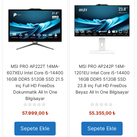
MSI PRO AP222T 14MA-
MSI PRO AP242P 14M-
607XEU Intel Core i5-14400
1201EU Intel Core i5-14400
16GB DDR5 512GB SSD 21.5
16GB DDR5 512GB SSD
inç Full HD FreeDos
23.8 inç Full HD FreeDos
Dokunmatik All In One
Beyaz All In One Bilgisayar
Bilgisayar
0
0
57.999,00
₺
55.355,00
₺
o
o
u
u
t
t
Sepete Ekle
Sepete Ekle
o
o
f
f