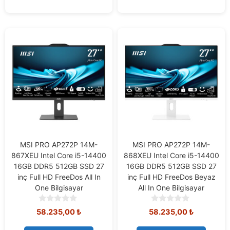
5
5
MSI PRO AP272P 14M-
MSI PRO AP272P 14M-
867XEU Intel Core i5-14400
868XEU Intel Core i5-14400
16GB DDR5 512GB SSD 27
16GB DDR5 512GB SSD 27
inç Full HD FreeDos All In
inç Full HD FreeDos Beyaz
One Bilgisayar
All In One Bilgisayar
0
0
58.235,00
₺
58.235,00
₺
o
o
u
u