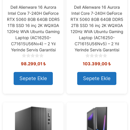
Dell Alienware 16 Aurora
Dell Alienware 16 Aurora
Intel Core 7-240H GeForce
Intel Core 7-240H GeForce
RTX 5060 8GB 64GB DDR5
RTX 5060 8GB 64GB DDR5
1TB SSD 16 inç 2K WQXGA
2TB SSD 16 inç 2K WQXGA
120Hz WVA Ubuntu Gaming
120Hz WVA Ubuntu Gaming
Laptop (AC16250-
Laptop (AC16250-
C71615U56Nv4) – 2 Yıl
C71615U56Nv5) – 2 Yıl
Yerinde Servis Garantisi
Yerinde Servis Garantisi
0
0
98.299,01
₺
103.399,00
₺
o
o
u
u
t
t
Sepete Ekle
Sepete Ekle
o
o
f
f
5
5