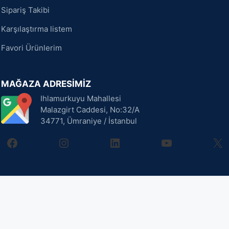
Sipariş Takibi
Karşılaştırma listem
Favori Ürünlerim
MAĞAZA ADRESİMİZ
Ihlamurkuyu Mahallesi
Malazgirt Caddesi, No:32/A
34771, Ümraniye / İstanbul
facebook
instagram
linkedin
youtube
X