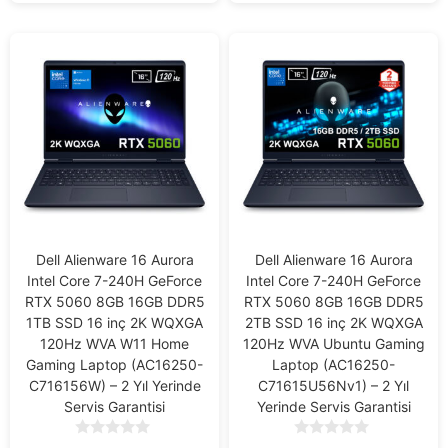
Dell Alienware 16 Aurora
Dell Alienware 16 Aurora
Intel Core 7-240H GeForce
Intel Core 7-240H GeForce
RTX 5060 8GB 16GB DDR5
RTX 5060 8GB 16GB DDR5
1TB SSD 16 inç 2K WQXGA
2TB SSD 16 inç 2K WQXGA
120Hz WVA W11 Home
120Hz WVA Ubuntu Gaming
Gaming Laptop (AC16250-
Laptop (AC16250-
C716156W) – 2 Yıl Yerinde
C71615U56Nv1) – 2 Yıl
Servis Garantisi
Yerinde Servis Garantisi
0
0