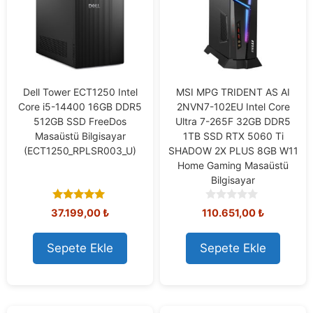
Dell Tower ECT1250 Intel
MSI MPG TRIDENT AS AI
Core i5-14400 16GB DDR5
2NVN7-102EU Intel Core
512GB SSD FreeDos
Ultra 7-265F 32GB DDR5
Masaüstü Bilgisayar
1TB SSD RTX 5060 Ti
(ECT1250_RPLSR003_U)
SHADOW 2X PLUS 8GB W11
Home Gaming Masaüstü
Bilgisayar
5.00
0
37.199,00
₺
110.651,00
₺
out of 5
o
u
t
Sepete Ekle
Sepete Ekle
o
f
5