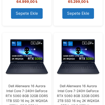
64.999,00
₺
65.299,00
₺
o
o
u
u
t
t
Sepete Ekle
Sepete Ekle
o
o
f
f
5
5
Dell Alienware 16 Aurora
Dell Alienware 16 Aurora
Intel Core 7-240H GeForce
Intel Core 7-240H GeForce
RTX 5060 8GB 32GB DDR5
RTX 5060 8GB 32GB DDR5
1TB SSD 16 inç 2K WQXGA
2TB SSD 16 inç 2K WQXGA