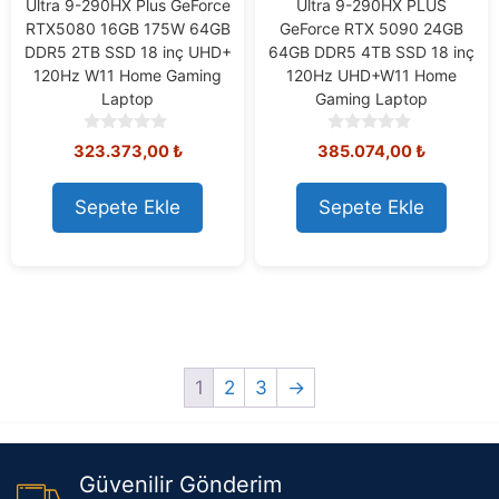
Ultra 9-290HX Plus GeForce
Ultra 9-290HX PLUS
RTX5080 16GB 175W 64GB
GeForce RTX 5090 24GB
DDR5 2TB SSD 18 inç UHD+
64GB DDR5 4TB SSD 18 inç
120Hz W11 Home Gaming
120Hz UHD+W11 Home
Laptop
Gaming Laptop
0
0
323.373,00
₺
385.074,00
₺
o
o
u
u
t
t
Sepete Ekle
Sepete Ekle
o
o
f
f
5
5
1
2
3
→
Güvenilir Gönderim