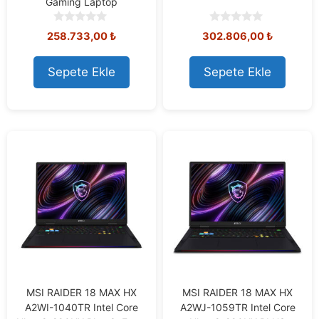
Gaming Laptop
0
0
258.733,00
₺
302.806,00
₺
o
o
u
u
t
t
Sepete Ekle
Sepete Ekle
o
o
f
f
5
5
MSI RAIDER 18 MAX HX
MSI RAIDER 18 MAX HX
A2WI-1040TR Intel Core
A2WJ-1059TR Intel Core