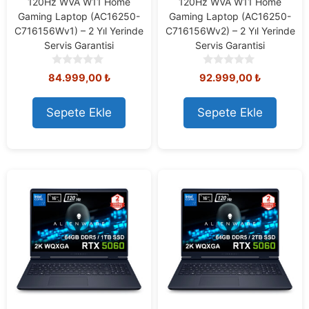
120Hz WVA W11 Home
120Hz WVA W11 Home
Gaming Laptop (AC16250-
Gaming Laptop (AC16250-
C716156Wv1) – 2 Yıl Yerinde
C716156Wv2) – 2 Yıl Yerinde
Servis Garantisi
Servis Garantisi
0
0
84.999,00
₺
92.999,00
₺
o
o
u
u
t
t
Sepete Ekle
Sepete Ekle
o
o
f
f
5
5