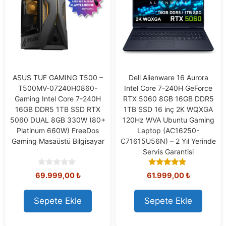
ASUS TUF GAMING T500 –
Dell Alienware 16 Aurora
T500MV-07240H0860-
Intel Core 7-240H GeForce
Gaming Intel Core 7-240H
RTX 5060 8GB 16GB DDR5
16GB DDR5 1TB SSD RTX
1TB SSD 16 inç 2K WQXGA
5060 DUAL 8GB 330W (80+
120Hz WVA Ubuntu Gaming
Platinum 660W) FreeDos
Laptop (AC16250-
Gaming Masaüstü Bilgisayar
C71615U56N) – 2 Yıl Yerinde
Servis Garantisi
0
5.00
69.999,00
₺
61.999,00
₺
o
out of 5
u
t
Sepete Ekle
Sepete Ekle
o
f
5