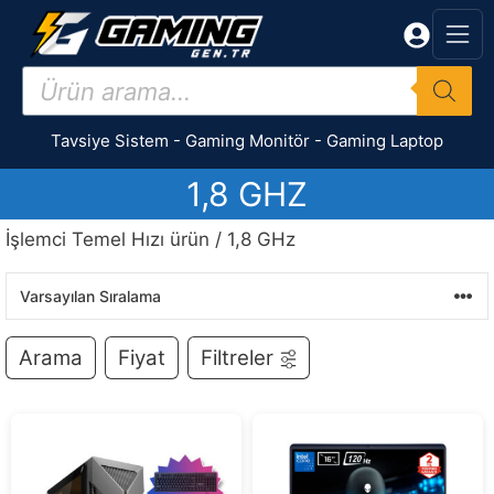
İçeriğe
atla
Products
search
Tavsiye Sistem
-
Gaming Monitör
-
Gaming Laptop
1,8 GHZ
İşlemci Temel Hızı ürün / 1,8 GHz
Arama
Fiyat
Filtreler