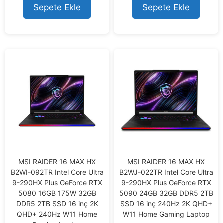
t
t
Sepete Ekle
Sepete Ekle
o
o
f
f
5
5
MSI RAIDER 16 MAX HX
MSI RAIDER 16 MAX HX
B2WI-092TR Intel Core Ultra
B2WJ-022TR Intel Core Ultra
9-290HX Plus GeForce RTX
9-290HX Plus GeForce RTX
5080 16GB 175W 32GB
5090 24GB 32GB DDR5 2TB
DDR5 2TB SSD 16 inç 2K
SSD 16 inç 240Hz 2K QHD+
QHD+ 240Hz W11 Home
W11 Home Gaming Laptop