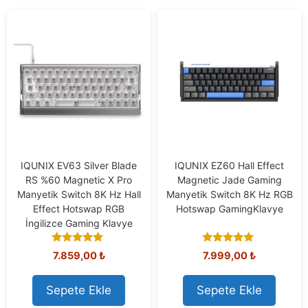
IQUNIX EV63 Silver Blade
IQUNIX EZ60 Hall Effect
RS %60 Magnetic X Pro
Magnetic Jade Gaming
Manyetik Switch 8K Hz Hall
Manyetik Switch 8K Hz RGB
Effect Hotswap RGB
Hotswap GamingKlavye
İngilizce Gaming Klavye
5.00
5.00
7.859,00
₺
7.999,00
₺
out of 5
out of 5
Sepete Ekle
Sepete Ekle