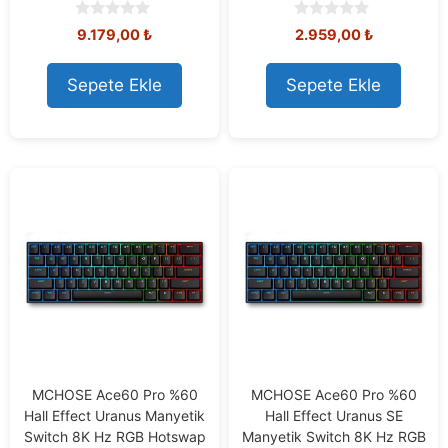
0
0
9.179,00
₺
2.959,00
₺
o
o
u
u
t
t
Sepete Ekle
Sepete Ekle
o
o
f
f
5
5
MCHOSE Ace60 Pro %60
MCHOSE Ace60 Pro %60
Hall Effect Uranus Manyetik
Hall Effect Uranus SE
Switch 8K Hz RGB Hotswap
Manyetik Switch 8K Hz RGB