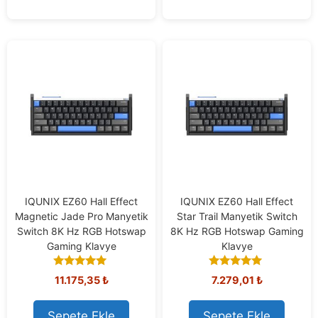
IQUNIX EZ60 Hall Effect
IQUNIX EZ60 Hall Effect
Magnetic Jade Pro Manyetik
Star Trail Manyetik Switch
Switch 8K Hz RGB Hotswap
8K Hz RGB Hotswap Gaming
Gaming Klavye
Klavye
5.00
5.00
11.175,35
₺
7.279,01
₺
out of 5
out of 5
Sepete Ekle
Sepete Ekle