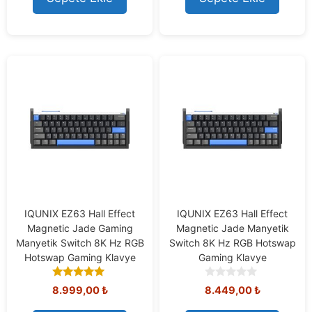
IQUNIX EZ63 Hall Effect
IQUNIX EZ63 Hall Effect
Magnetic Jade Gaming
Magnetic Jade Manyetik
Manyetik Switch 8K Hz RGB
Switch 8K Hz RGB Hotswap
Hotswap Gaming Klavye
Gaming Klavye
5.00
0
8.999,00
₺
8.449,00
₺
out of 5
o
u