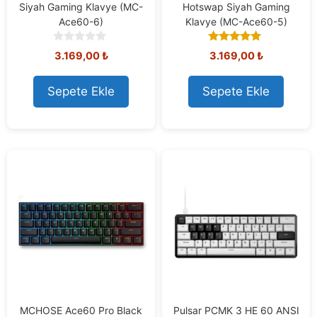
Siyah Gaming Klavye (MC-
Hotswap Siyah Gaming
Ace60-6)
Klavye (MC-Ace60-5)
0
5.00
3.169,00
₺
3.169,00
₺
o
out of 5
u
t
Sepete Ekle
Sepete Ekle
o
f
5
MCHOSE Ace60 Pro Black
Pulsar PCMK 3 HE 60 ANSI