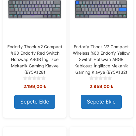
Endorfy Thock V2 Compact
Endorfy Thock V2 Compact
%60 Endorfy Red Switch
Wireless %60 Endorfy Yellow
Hotswap ARGB İngilizce
Switch Hotswap ARGB
Mekanik Gaming Klavye
Kablosuz İngilizce Mekanik
(EY5A128)
Gaming Klavye (EY5A132)
0
0
2.199,00
₺
2.959,00
₺
o
o
u
u
t
t
Sepete Ekle
Sepete Ekle
o
o
f
f
5
5