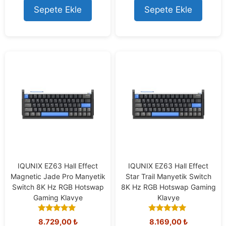
t
Sepete Ekle
Sepete Ekle
o
f
5
IQUNIX EZ63 Hall Effect
IQUNIX EZ63 Hall Effect
Magnetic Jade Pro Manyetik
Star Trail Manyetik Switch
Switch 8K Hz RGB Hotswap
8K Hz RGB Hotswap Gaming
Gaming Klavye
Klavye
5.00
5.00
8.729,00
₺
8.169,00
₺