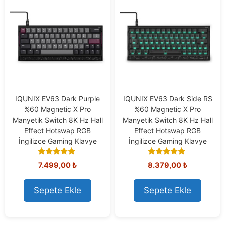
IQUNIX EV63 Dark Purple
IQUNIX EV63 Dark Side RS
%60 Magnetic X Pro
%60 Magnetic X Pro
Manyetik Switch 8K Hz Hall
Manyetik Switch 8K Hz Hall
Effect Hotswap RGB
Effect Hotswap RGB
İngilizce Gaming Klavye
İngilizce Gaming Klavye
5.00
5.00
7.499,00
₺
8.379,00
₺
out of 5
out of 5
Sepete Ekle
Sepete Ekle