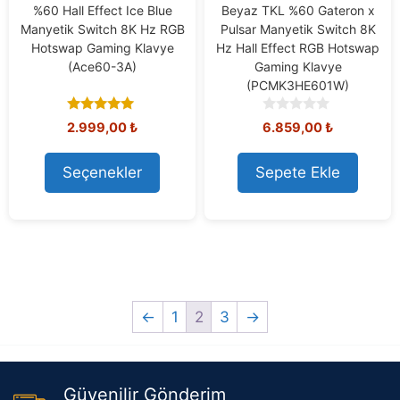
%60 Hall Effect Ice Blue
Beyaz TKL %60 Gateron x
Manyetik Switch 8K Hz RGB
Pulsar Manyetik Switch 8K
Hotswap Gaming Klavye
Hz Hall Effect RGB Hotswap
(Ace60-3A)
Gaming Klavye
(PCMK3HE601W)
4.86
0
2.999,00
₺
6.859,00
₺
out of 5
o
u
t
Seçenekler
Sepete Ekle
o
f
5
←
1
2
3
→
Güvenilir Gönderim