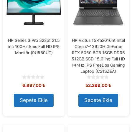
HP Series 3 Pro 322pf 21.5
HP Victus 15-fa2016nt Intel
inç 100Hz 5ms Full HD IPS
Core i7-13620H GeForce
Monitör (9U5B0UT)
RTX 5050 8GB 16GB DDR5
512GB SSD 15.6 inç Full HD
144Hz IPS FreeDos Gaming
Laptop (C21SZEA)
0
0
6.897,00
₺
52.299,00
₺
o
o
u
u
t
t
Sepete Ekle
Sepete Ekle
o
o
f
f
5
5