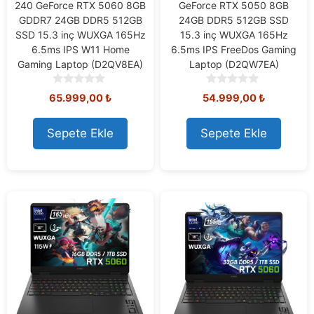
240 GeForce RTX 5060 8GB
GeForce RTX 5050 8GB
GDDR7 24GB DDR5 512GB
24GB DDR5 512GB SSD
SSD 15.3 inç WUXGA 165Hz
15.3 inç WUXGA 165Hz
6.5ms IPS W11 Home
6.5ms IPS FreeDos Gaming
Gaming Laptop (D2QV8EA)
Laptop (D2QW7EA)
0
0
65.999,00
₺
54.999,00
₺
o
o
u
u
t
t
Sepete Ekle
Sepete Ekle
o
o
f
f
5
5