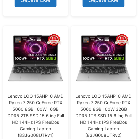
Sepete Ekle
Sepete Ekle
5
o
f
5
Lenovo LOQ 15AHP10 AMD
Lenovo LOQ 15AHP10 AMD
Ryzen 7 250 GeForce RTX
Ryzen 7 250 GeForce RTX
5060 8GB 100W 16GB
5060 8GB 100W 32GB
DDR5 2TB SSD 15.6 inç Full
DDR5 1TB SSD 15.6 inç Full
HD 144Hz IPS FreeDos
HD 144Hz IPS FreeDos
Gaming Laptop
Gaming Laptop
(83JG008UTRv1)
(83JG008UTRv2)