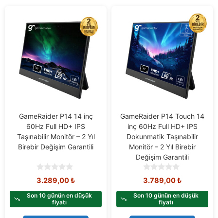
GameRaider P14 14 inç
GameRaider P14 Touch 14
60Hz Full HD+ IPS
inç 60Hz Full HD+ IPS
Taşınabilir Monitör – 2 Yıl
Dokunmatik Taşınabilir
Birebir Değişim Garantili
Monitör – 2 Yıl Birebir
Değişim Garantili
0
0
3.289,00
₺
3.789,00
₺
o
o
u
u
Son 10 günün en düşük
Son 10 günün en düşük
t
t
fiyatı
fiyatı
o
o