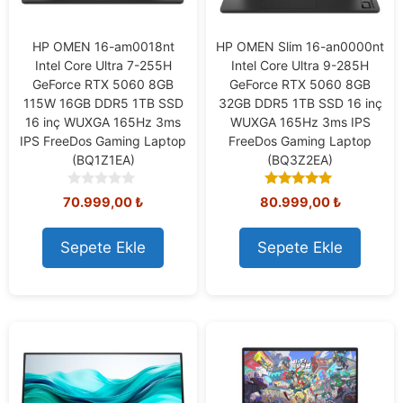
HP OMEN 16-am0018nt
HP OMEN Slim 16-an0000nt
Intel Core Ultra 7-255H
Intel Core Ultra 9-285H
GeForce RTX 5060 8GB
GeForce RTX 5060 8GB
115W 16GB DDR5 1TB SSD
32GB DDR5 1TB SSD 16 inç
16 inç WUXGA 165Hz 3ms
WUXGA 165Hz 3ms IPS
IPS FreeDos Gaming Laptop
FreeDos Gaming Laptop
(BQ1Z1EA)
(BQ3Z2EA)
0
5.00
70.999,00
₺
80.999,00
₺
o
out of 5
u
t
Sepete Ekle
Sepete Ekle
o
f
5