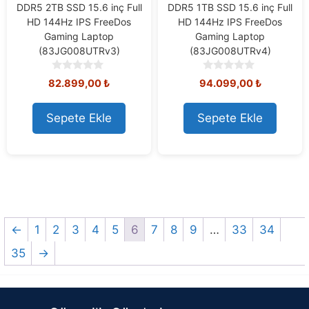
DDR5 2TB SSD 15.6 inç Full
DDR5 1TB SSD 15.6 inç Full
HD 144Hz IPS FreeDos
HD 144Hz IPS FreeDos
Gaming Laptop
Gaming Laptop
(83JG008UTRv3)
(83JG008UTRv4)
0
0
82.899,00
₺
94.099,00
₺
o
o
u
u
t
t
Sepete Ekle
Sepete Ekle
o
o
f
f
5
5
←
1
2
3
4
5
6
7
8
9
…
33
34
35
→