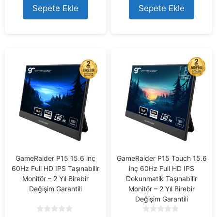
f
f
Sepete Ekle
Sepete Ekle
5
5
GameRaider P15 15.6 inç
GameRaider P15 Touch 15.6
60Hz Full HD IPS Taşınabilir
inç 60Hz Full HD IPS
Monitör – 2 Yıl Birebir
Dokunmatik Taşınabilir
Değişim Garantili
Monitör – 2 Yıl Birebir
Değişim Garantili