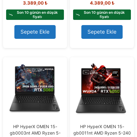
0
0
3.389,00
₺
4.389,00
₺
o
o
u
u
Son 10 günün en düşük
Son 10 günün en düşük
t
t
fiyatı
fiyatı
o
o
f
f
Sepete Ekle
Sepete Ekle
5
5
HP HyperX OMEN 15-
HP HyperX OMEN 15-
gb0003nt AMD Ryzen 5-
gb0011nt AMD Ryzen 5-240