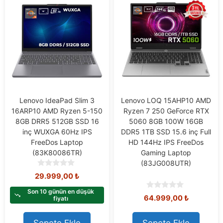
Lenovo IdeaPad Slim 3
Lenovo LOQ 15AHP10 AMD
16ARP10 AMD Ryzen 5-150
Ryzen 7 250 GeForce RTX
8GB DRR5 512GB SSD 16
5060 8GB 100W 16GB
inç WUXGA 60Hz IPS
DDR5 1TB SSD 15.6 inç Full
FreeDos Laptop
HD 144Hz IPS FreeDos
(83K80086TR)
Gaming Laptop
(83JG008UTR)
0
29.999,00
₺
o
u
Son 10 günün en düşük
0
64.999,00
₺
t
fiyatı
o
o
u
f
t