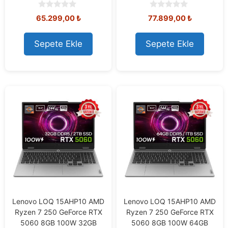
0
0
65.299,00
₺
77.899,00
₺
o
o
u
u
t
t
Sepete Ekle
Sepete Ekle
o
o
f
f
5
5
Lenovo LOQ 15AHP10 AMD
Lenovo LOQ 15AHP10 AMD
Ryzen 7 250 GeForce RTX
Ryzen 7 250 GeForce RTX
5060 8GB 100W 32GB
5060 8GB 100W 64GB