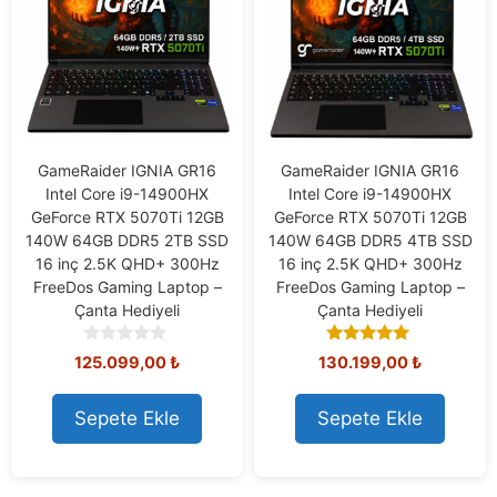
GameRaider IGNIA GR16
GameRaider IGNIA GR16
Intel Core i9-14900HX
Intel Core i9-14900HX
GeForce RTX 5070Ti 12GB
GeForce RTX 5070Ti 12GB
140W 64GB DDR5 2TB SSD
140W 64GB DDR5 4TB SSD
16 inç 2.5K QHD+ 300Hz
16 inç 2.5K QHD+ 300Hz
FreeDos Gaming Laptop –
FreeDos Gaming Laptop –
Çanta Hediyeli
Çanta Hediyeli
0
5.00
125.099,00
₺
130.199,00
₺
o
out of 5
u
t
Sepete Ekle
Sepete Ekle
o
f
5