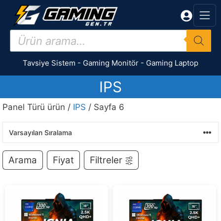
İçeriğe
atla
Products
search
Tavsiye Sistem
-
Gaming Monitör
-
Gaming Laptop
IPS
Panel Türü ürün /
IPS
/ Sayfa 6
Arama
Fiyat
Filtreler