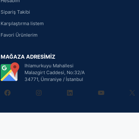
Hesabım
Sipariş Takibi
Karşılaştırma listem
Favori Ürünlerim
MAĞAZA ADRESİMİZ
Ihlamurkuyu Mahallesi
Malazgirt Caddesi, No:32/A
34771, Ümraniye / İstanbul
facebook
instagram
linkedin
youtube
X