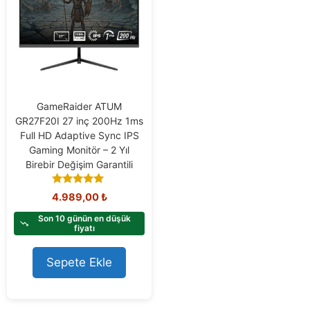
GameRaider ATUM
GR27F20I 27 inç 200Hz 1ms
Full HD Adaptive Sync IPS
Gaming Monitör – 2 Yıl
Birebir Değişim Garantili
5.00
4.989,00
₺
out of 5
Son 10 günün en düşük
fiyatı
Sepete Ekle