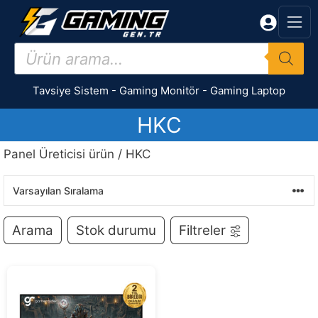
İçeriğe
atla
Products
search
Tavsiye Sistem
-
Gaming Monitör
-
Gaming Laptop
HKC
Panel Üreticisi ürün / HKC
Arama
Stok durumu
Filtreler