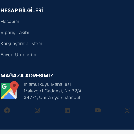
HESAP BİLGİLERİ
Hesabım
Sipariş Takibi
Karşılaştırma listem
Favori Ürünlerim
MAĞAZA ADRESİMİZ
Ihlamurkuyu Mahallesi
Malazgirt Caddesi, No:32/A
34771, Ümraniye / İstanbul
facebook
instagram
linkedin
youtube
X