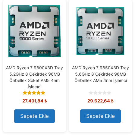
AMD Ryzen 7 9800X3D Tray
AMD Ryzen 7 9850X3D Tray
5.2GHz 8 Çekirdek 96MB
5.6GHz 8 Çekirdek 96MB
Önbellek Soket AM5 4nm
Önbellek AM5 4nm İşlemci
İşlemci
5.00
0
27.401,84
₺
29.622,64
₺
out of 5
o
u
t
Sepete Ekle
Sepete Ekle
o
f
5