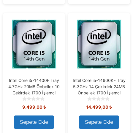
5
Intel Core i5-14400F Tray
Intel Core i5-14600KF Tray
4.7GHz 20MB Önbellek 10
5.3GHz 14 Çekirdek 24MB
Çekirdek 1700 İşlemci
Önbellek 1700 İşlemci
0
0
9.499,00
₺
14.499,00
₺
o
o
u
u
t
t
Sepete Ekle
Sepete Ekle
o
o
f
f