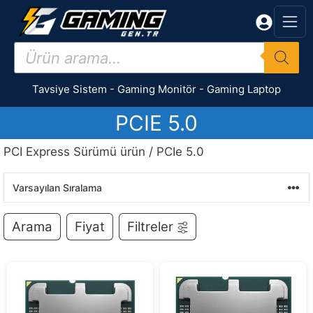
İçeriğe
atla
Products
search
Tavsiye Sistem
-
Gaming Monitör
-
Gaming Laptop
PCIE 5.0
PCI Express Sürümü ürün / PCIe 5.0
Arama
Fiyat
Filtreler