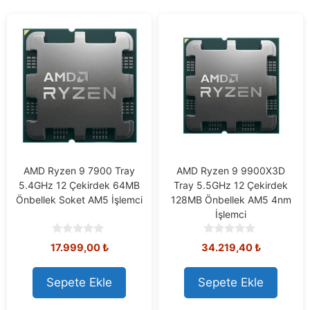
AMD Ryzen 9 7900 Tray
AMD Ryzen 9 9900X3D
5.4GHz 12 Çekirdek 64MB
Tray 5.5GHz 12 Çekirdek
Önbellek Soket AM5 İşlemci
128MB Önbellek AM5 4nm
İşlemci
0
0
17.999,00
₺
34.219,40
₺
o
o
u
u
t
t
Sepete Ekle
Sepete Ekle
o
o
f
f