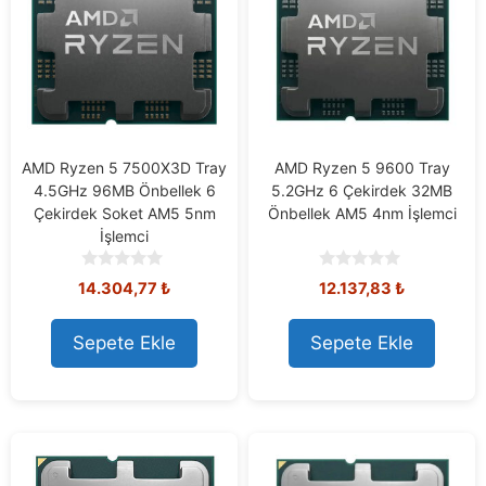
AMD Ryzen 5 7500X3D Tray
AMD Ryzen 5 9600 Tray
4.5GHz 96MB Önbellek 6
5.2GHz 6 Çekirdek 32MB
Çekirdek Soket AM5 5nm
Önbellek AM5 4nm İşlemci
İşlemci
0
0
14.304,77
₺
12.137,83
₺
o
o
u
u
t
t
Sepete Ekle
Sepete Ekle
o
o
f
f
5
5