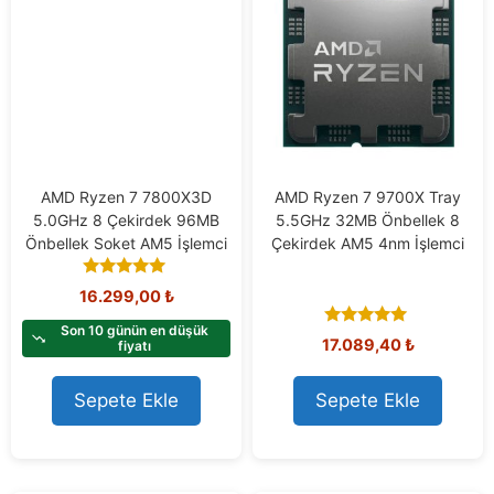
AMD Ryzen 7 7800X3D
AMD Ryzen 7 9700X Tray
5.0GHz 8 Çekirdek 96MB
5.5GHz 32MB Önbellek 8
Önbellek Soket AM5 İşlemci
Çekirdek AM5 4nm İşlemci
5.00
16.299,00
₺
out of 5
Son 10 günün en düşük
5.00
17.089,40
₺
fiyatı
out of 5
Sepete Ekle
Sepete Ekle