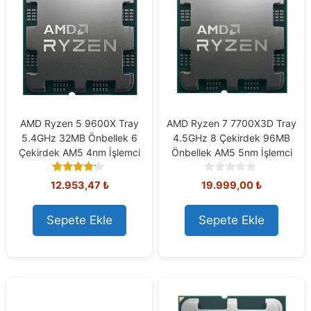
AMD Ryzen 5 9600X Tray
AMD Ryzen 7 7700X3D Tray
5.4GHz 32MB Önbellek 6
4.5GHz 8 Çekirdek 96MB
Çekirdek AM5 4nm İşlemci
Önbellek AM5 5nm İşlemci
4.00
0
12.953,47
₺
19.999,00
₺
out of 5
o
u
t
Sepete Ekle
Sepete Ekle
o
f
5