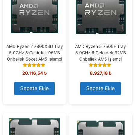
AMD Ryzen 7 7800X3D Tray
AMD Ryzen 5 7500F Tray
5.0GHz 8 Çekirdek 96MB
5.0GHz 6 Çekirdek 32MB
Önbellek Soket AM5 İşlemci
Önbellek AM5 İşlemci
4.71
5.00
20.116,54
₺
8.927,18
₺
out of 5
out of 5
Sepete Ekle
Sepete Ekle