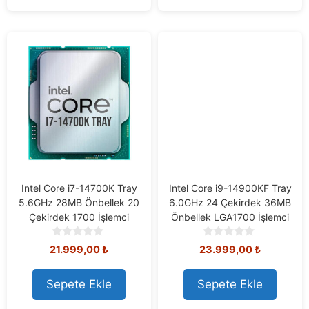
5
5
Intel Core i7-14700K Tray
Intel Core i9-14900KF Tray
5.6GHz 28MB Önbellek 20
6.0GHz 24 Çekirdek 36MB
Çekirdek 1700 İşlemci
Önbellek LGA1700 İşlemci
0
0
21.999,00
₺
23.999,00
₺
o
o
u
u
t
t
Sepete Ekle
Sepete Ekle
o
o
f
f