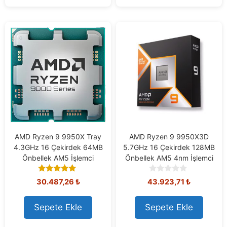
5
5
AMD Ryzen 9 9950X Tray
AMD Ryzen 9 9950X3D
4.3GHz 16 Çekirdek 64MB
5.7GHz 16 Çekirdek 128MB
Önbellek AM5 İşlemci
Önbellek AM5 4nm İşlemci
5.00
0
30.487,26
₺
43.923,71
₺
out of 5
o
u
t
Sepete Ekle
Sepete Ekle
o
f