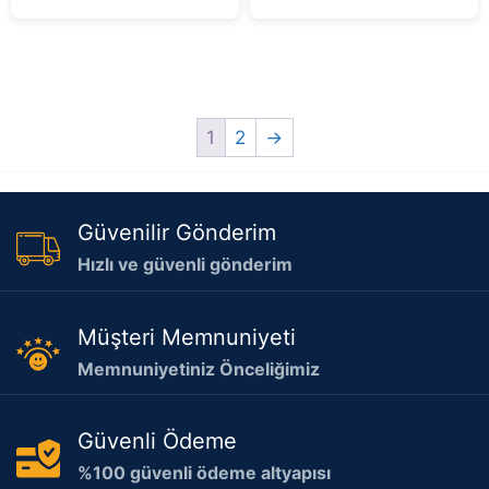
5
5
1
2
→
Güvenilir Gönderim
Hızlı ve güvenli gönderim
Müşteri Memnuniyeti
Memnuniyetiniz Önceliğimiz
Güvenli Ödeme
%100 güvenli ödeme altyapısı