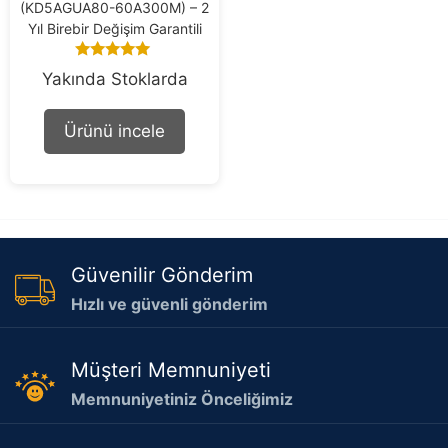
(KD5AGUA80-60A300M) – 2
Yıl Birebir Değişim Garantili
5.00
Yakında Stoklarda
out of 5
Ürünü incele
Güvenilir Gönderim
Hızlı ve güvenli gönderim
Müşteri Memnuniyeti
Memnuniyetiniz Önceliğimiz