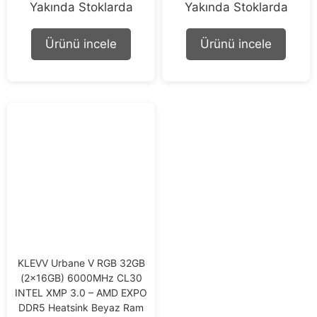
0
0
Yakında Stoklarda
Yakında Stoklarda
o
o
u
u
t
t
Ürünü incele
Ürünü incele
o
o
f
f
5
5
KLEVV Urbane V RGB 32GB
(2x16GB) 6000MHz CL30
INTEL XMP 3.0 – AMD EXPO
DDR5 Heatsink Beyaz Ram