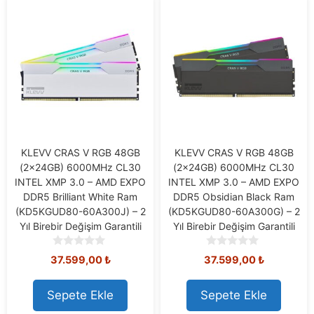
KLEVV CRAS V RGB 48GB
KLEVV CRAS V RGB 48GB
(2x24GB) 6000MHz CL30
(2x24GB) 6000MHz CL30
INTEL XMP 3.0 – AMD EXPO
INTEL XMP 3.0 – AMD EXPO
DDR5 Brilliant White Ram
DDR5 Obsidian Black Ram
(KD5KGUD80-60A300J) – 2
(KD5KGUD80-60A300G) – 2
Yıl Birebir Değişim Garantili
Yıl Birebir Değişim Garantili
0
0
37.599,00
₺
37.599,00
₺
o
o
u
u
t
t
Sepete Ekle
Sepete Ekle
o
o