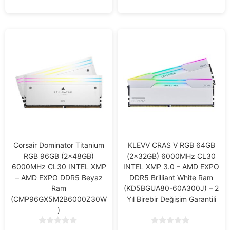
f
f
5
5
Corsair Dominator Titanium
KLEVV CRAS V RGB 64GB
RGB 96GB (2x48GB)
(2x32GB) 6000MHz CL30
6000MHz CL30 INTEL XMP
INTEL XMP 3.0 – AMD EXPO
– AMD EXPO DDR5 Beyaz
DDR5 Brilliant White Ram
Ram
(KD5BGUA80-60A300J) – 2
(CMP96GX5M2B6000Z30W
Yıl Birebir Değişim Garantili
)