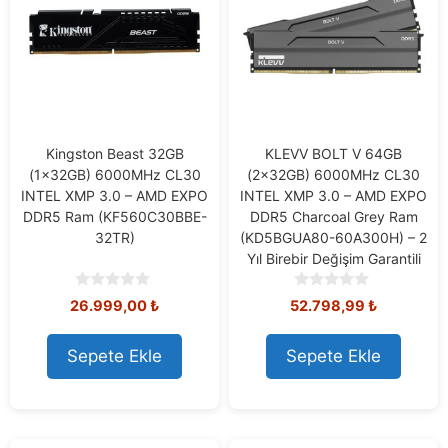
Kingston Beast 32GB
KLEVV BOLT V 64GB
(1x32GB) 6000MHz CL30
(2x32GB) 6000MHz CL30
INTEL XMP 3.0 – AMD EXPO
INTEL XMP 3.0 – AMD EXPO
DDR5 Ram (KF560C30BBE-
DDR5 Charcoal Grey Ram
32TR)
(KD5BGUA80-60A300H) – 2
Yıl Birebir Değişim Garantili
0
0
26.999,00
₺
52.798,99
₺
o
o
u
u
t
t
Sepete Ekle
Sepete Ekle
o
o
f
f
5
5