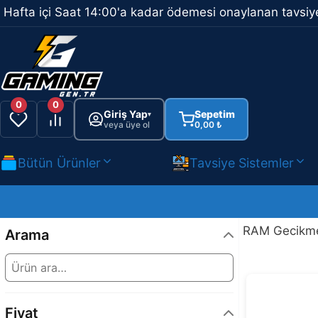
İçeriğe
Hafta içi Saat 14:00'a kadar ödemesi onaylanan tavsiye
atla
0
0
Giriş Yap
Sepetim
▾
veya üye ol
0,00
₺
Bütün Ürünler
Tavsiye Sistemler
RAM Gecikme 
Arama
Fiyat