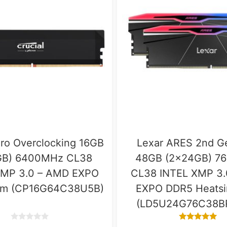
Pro Overclocking 16GB
Lexar ARES 2nd G
GB) 6400MHz CL38
48GB (2x24GB) 7
XMP 3.0 – AMD EXPO
CL38 INTEL XMP 3
m (CP16G64C38U5B)
EXPO DDR5 Heats
(LD5U24G76C38B
0
5.00