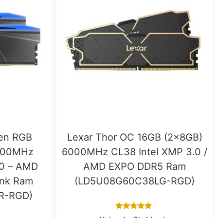
en RGB
Lexar Thor OC 16GB (2x8GB)
600MHz
6000MHz CL38 Intel XMP 3.0 /
.0 – AMD
AMD EXPO DDR5 Ram
ink Ram
(LD5U08G60C38LG-RGD)
R-RGD)
5.00