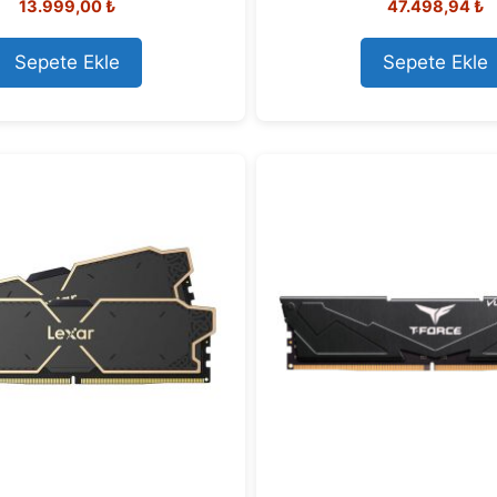
13.999,00
₺
47.498,94
₺
o
out of 5
u
t
Sepete Ekle
Sepete Ekle
o
f
5