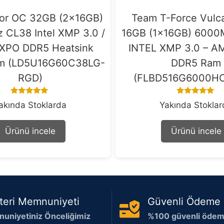
hor OC 32GB (2x16GB)
Team T-Force Vulc
CL38 Intel XMP 3.0 /
16GB (1x16GB) 600
XPO DDR5 Heatsink
INTEL XMP 3.0 – 
am (LD5U16G60C38LG-
DDR5 Ram
RGD)
(FLBD516G6000HC
5.00
5.00
akında Stoklarda
Yakında Stokla
out of 5
out of 5
Ürünü incele
Ürünü incele
teri Memnuniyeti
Güvenli Ödeme
uniyetiniz Önceliğimiz
%100 güvenli ödeme