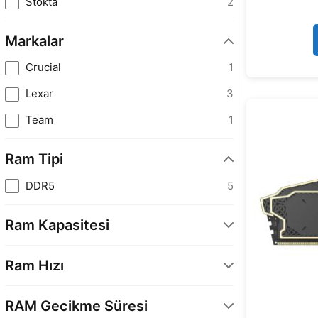
Stokta
2
Markalar
Crucial
1
Lexar
3
Team
1
Ram Tipi
DDR5
5
Ram Kapasitesi
16 GB (1x16)
2
Ram Hızı
16 GB (2x8)
1
6000 MHz
3
32 GB (2x16)
1
RAM Gecikme Süresi
6400 MHz
1