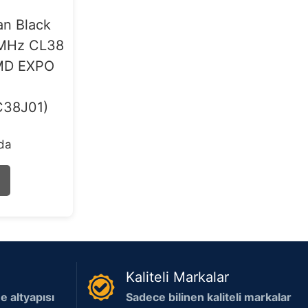
an Black
0MHz CL38
AMD EXPO
38J01)
rda
Kaliteli Markalar
 altyapısı
Sadece bilinen kaliteli markalar