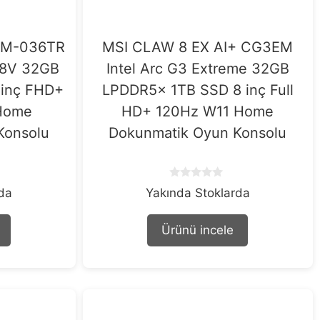
VM-036TR
MSI CLAW 8 EX AI+ CG3EM
258V 32GB
Intel Arc G3 Extreme 32GB
 inç FHD+
LPDDR5x 1TB SSD 8 inç Full
 Home
HD+ 120Hz W11 Home
Konsolu
Dokunmatik Oyun Konsolu
0
rda
Yakında Stoklarda
o
u
t
Ürünü incele
o
f
5