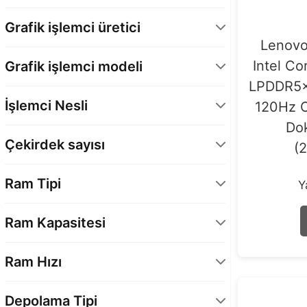
Tümleşik - Intel
5
Grafik işlemci üretici
Intel Arc B Serisi
3
Lenovo
INTEL
8
Intel C
Grafik işlemci modeli
LPDDR5x
Arc GPU B390
1
İşlemci Nesli
120Hz O
Intel Arc Graphics
7
Do
Intel Arc G3 Serisi
1
Çekirdek sayısı
(
Intel Core Ultra 2. Nesil
8
8 Çekirdek
8
Ram Tipi
Y
14 Çekirdek
1
LPDDR5x
9
Ram Kapasitesi
32 GB
9
Ram Hızı
8533 MHz
9
Depolama Tipi