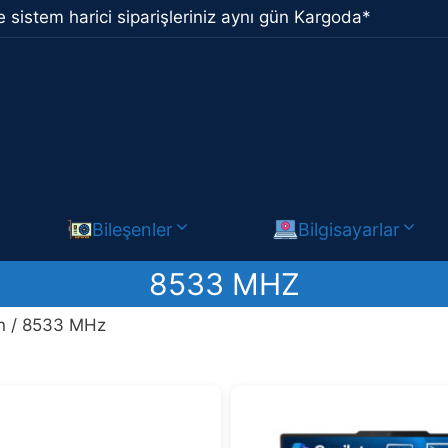
 sistem harici siparişleriniz aynı gün Kargoda*
Bileşenler
Bilgisayarlar
8533 MHZ
n / 8533 MHz