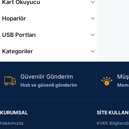
Kart Okuyucu
SD Kart Okuyucu
5
Hoparlör
Dahili Hoparlör
8
USB Portları
1 x USB Tip-A
4
Kategoriler
4 x USB Tip-A
1
Masaüstü Bilgisayarlar
1
2 x USB Tip-C
3
Notebook
6
Güvenilir Gönderim
Müş
2 x Thunderbolt 4
3
Oyun Konsolu
2
Hızlı ve güvenli gönderim
Memn
KURUMSAL
SİTE KULLAN
Hakkımızda
KVKK Bilgilend