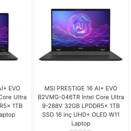
AI+ EVO
MSI PRESTIGE 16 AI+ EVO
ore Ultra
B2VMG-046TR Intel Core Ultra
R5x 1TB
9-288V 32GB LPDDR5x 1TB
Laptop
SSD 16 inç UHD+ OLED W11
Laptop