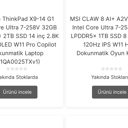
 ThinkPad X9-14 G1
MSI CLAW 8 AI+ A2
ore Ultra 7-258V 32GB
Intel Core Ultra 7-
 2TB SSD 14 inç 2.8K
LPDDR5x 1TB SSD 8
LED W11 Pro Copilot
120Hz IPS W11
kunmatik Laptop
Dokunmatik Oyun 
21QA0025TXv1)
0
0
akında Stoklarda
Yakında Stokla
o
o
u
u
t
t
Ürünü incele
Ürünü incele
o
o
f
f
5
5