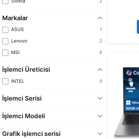
Stokta
2
Markalar
ASUS
1
Lenovo
2
MSI
6
İşlemci Üreticisi
INTEL
9
İşlemci Serisi
Arc G3 Extreme
1
İşlemci Modeli
Core Ultra 9
4
Core Ultra 7
4
Grafik işlemci serisi