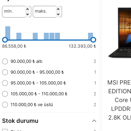
min.
maks.
86.558,00 ₺
132.393,00 ₺
90.000,00 ₺ altı
2
90.000,00 ₺ - 95.000,00 ₺
1
MSI PRE
95.000,00 ₺ - 105.000,00 ₺
1
EDITION
105.000,00 ₺ - 110.000,00 ₺
2
Core 
110.000,00 ₺ ve üstü
2
LPDDR5
2.8K OL
Stok durumu