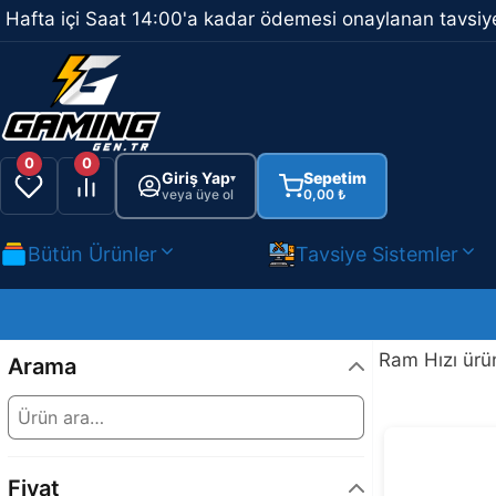
İçeriğe
Hafta içi Saat 14:00'a kadar ödemesi onaylanan tavsiye
atla
0
0
Giriş Yap
Sepetim
▾
veya üye ol
0,00
₺
Bütün Ürünler
Tavsiye Sistemler
Ram Hızı ürü
Arama
Fiyat