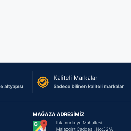
Kaliteli Markalar
 altyapısı
Sadece bilinen kaliteli markalar
MAĞAZA ADRESİMİZ
Ihlamurkuyu Mahallesi
Malazgirt Caddesi, No:32/A