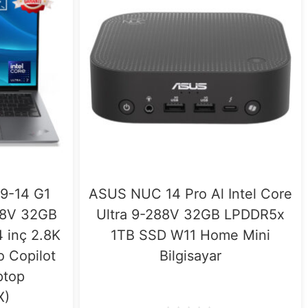
9-14 G1
ASUS NUC 14 Pro Al Intel Core
258V 32GB
Ultra 9-288V 32GB LPDDR5x
 inç 2.8K
1TB SSD W11 Home Mini
 Copilot
Bilgisayar
ptop
X)