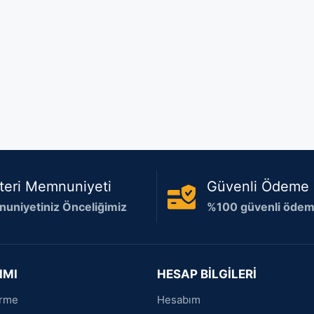
teri Memnuniyeti
Güvenli Ödeme
uniyetiniz Önceliğimiz
%100 güvenli ödeme
IMI
HESAP BİLGİLERİ
irme
Hesabım