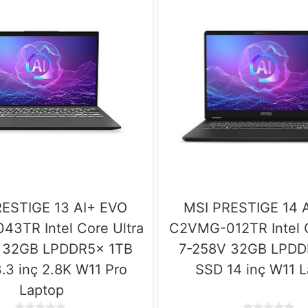
RESTIGE 13 AI+ EVO
MSI PRESTIGE 14 
3TR Intel Core Ultra
C2VMG-012TR Intel C
 32GB LPDDR5x 1TB
7-258V 32GB LPDD
.3 inç 2.8K W11 Pro
SSD 14 inç W11 
Laptop