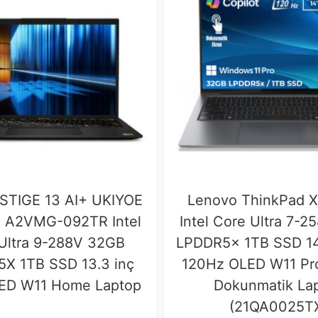
STIGE 13 AI+ UKIYOE
Lenovo ThinkPad X
 A2VMG-092TR Intel
Intel Core Ultra 7-
Ultra 9-288V 32GB
LPDDR5x 1TB SSD 14
X 1TB SSD 13.3 inç
120Hz OLED W11 Pro
ED W11 Home Laptop
Dokunmatik La
(21QA0025T