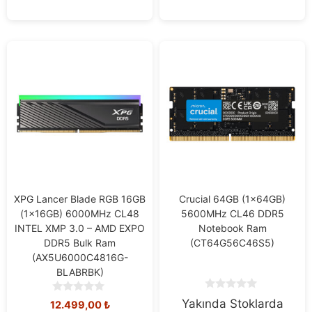
f
f
5
5
XPG Lancer Blade RGB 16GB
Crucial 64GB (1x64GB)
(1x16GB) 6000MHz CL48
5600MHz CL46 DDR5
INTEL XMP 3.0 – AMD EXPO
Notebook Ram
DDR5 Bulk Ram
(CT64G56C46S5)
(AX5U6000C4816G-
BLABRBK)
0
0
Yakında Stoklarda
12.499,00
₺
o