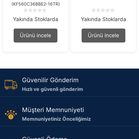
(KF560C36BBE2-16TR)
0
0
Yakında Stoklarda
Yakında Stoklarda
o
o
u
u
t
t
Ürünü incele
Ürünü incele
o
o
f
f
5
5
Güvenilir Gönderim
Hızlı ve güvenli gönderim
Müşteri Memnuniyeti
Memnuniyetiniz Önceliğimiz