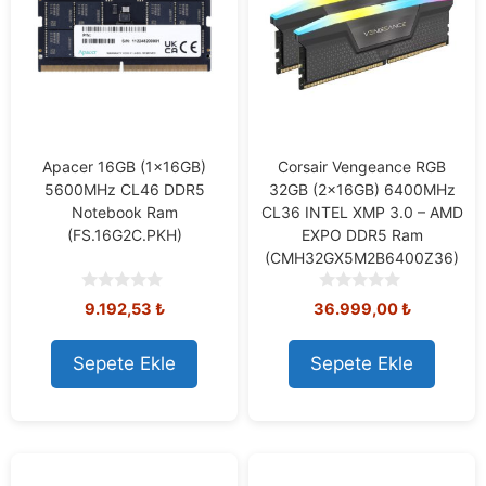
Apacer 16GB (1x16GB)
Corsair Vengeance RGB
5600MHz CL46 DDR5
32GB (2x16GB) 6400MHz
Notebook Ram
CL36 INTEL XMP 3.0 – AMD
(FS.16G2C.PKH)
EXPO DDR5 Ram
(CMH32GX5M2B6400Z36)
0
0
9.192,53
₺
36.999,00
₺
o
o
u
u
t
t
Sepete Ekle
Sepete Ekle
o
o
f
f
5
5