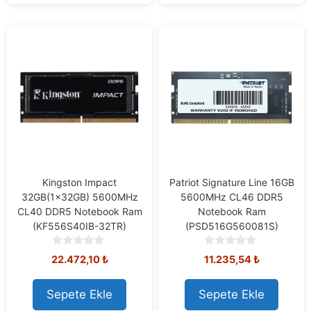
Kingston Impact
Patriot Signature Line 16GB
32GB(1x32GB) 5600MHz
5600MHz CL46 DDR5
CL40 DDR5 Notebook Ram
Notebook Ram
(KF556S40IB-32TR)
(PSD516G560081S)
0
0
22.472,10
₺
11.235,54
₺
o
o
u
u
t
t
Sepete Ekle
Sepete Ekle
o
o