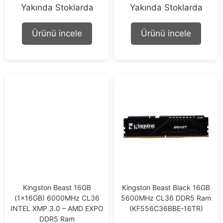
0
0
Yakında Stoklarda
Yakında Stoklarda
o
o
u
u
t
t
Ürünü incele
Ürünü incele
o
o
f
f
5
5
Kingston Beast 16GB
Kingston Beast Black 16GB
(1x16GB) 6000MHz CL36
5600MHz CL36 DDR5 Ram
INTEL XMP 3.0 – AMD EXPO
(KF556C36BBE-16TR)
DDR5 Ram