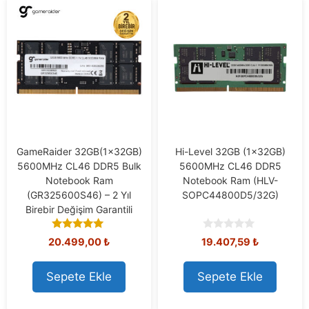
GameRaider 32GB(1x32GB)
Hi-Level 32GB (1x32GB)
5600MHz CL46 DDR5 Bulk
5600MHz CL46 DDR5
Notebook Ram
Notebook Ram (HLV-
(GR325600S46) – 2 Yıl
SOPC44800D5/32G)
Birebir Değişim Garantili
5.00
0
20.499,00
₺
19.407,59
₺
out of 5
o
u
t
Sepete Ekle
Sepete Ekle
o
f
5