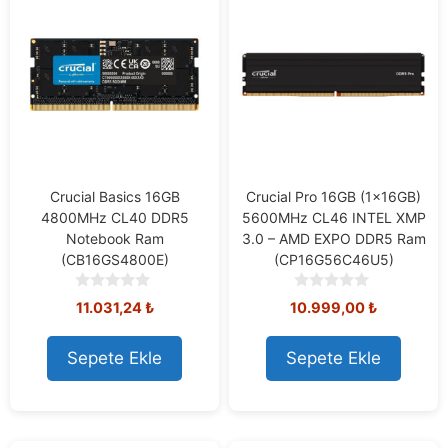
Crucial Basics 16GB
Crucial Pro 16GB (1x16GB)
4800MHz CL40 DDR5
5600MHz CL46 INTEL XMP
Notebook Ram
3.0 – AMD EXPO DDR5 Ram
(CB16GS4800E)
(CP16G56C46U5)
0
0
11.031,24
₺
10.999,00
₺
o
o
u
u
t
t
Sepete Ekle
Sepete Ekle
o
o
f
f
5
5