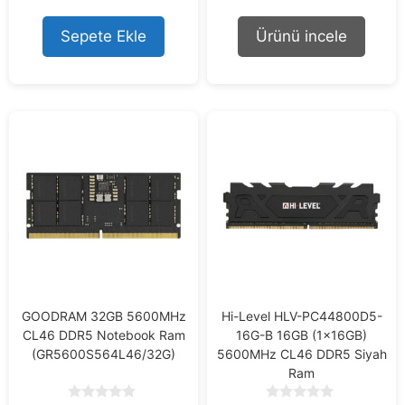
o
u
u
t
t
Sepete Ekle
Ürünü incele
o
o
f
f
5
5
GOODRAM 32GB 5600MHz
Hi-Level HLV-PC44800D5-
CL46 DDR5 Notebook Ram
16G-B 16GB (1x16GB)
(GR5600S564L46/32G)
5600MHz CL46 DDR5 Siyah
Ram