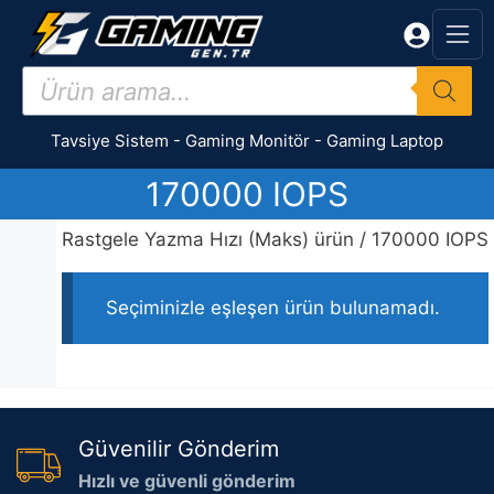
İçeriğe
atla
Products
search
Tavsiye Sistem
-
Gaming Monitör
-
Gaming Laptop
170000 IOPS
Rastgele Yazma Hızı (Maks) ürün / 170000 IOPS
Seçiminizle eşleşen ürün bulunamadı.
Güvenilir Gönderim
Hızlı ve güvenli gönderim