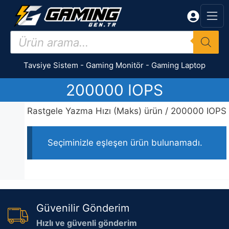
İçeriğe
atla
Products
search
Tavsiye Sistem
-
Gaming Monitör
-
Gaming Laptop
200000 IOPS
Rastgele Yazma Hızı (Maks) ürün / 200000 IOPS
Seçiminizle eşleşen ürün bulunamadı.
Güvenilir Gönderim
Hızlı ve güvenli gönderim