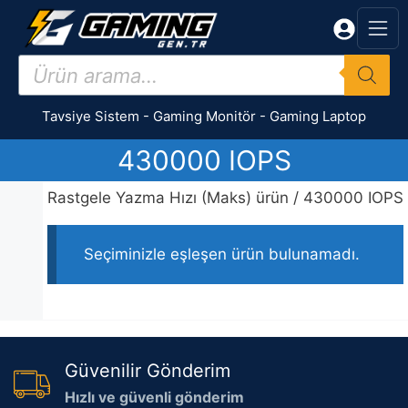
İçeriğe
atla
Products
search
Tavsiye Sistem
-
Gaming Monitör
-
Gaming Laptop
430000 IOPS
Rastgele Yazma Hızı (Maks) ürün / 430000 IOPS
Seçiminizle eşleşen ürün bulunamadı.
Güvenilir Gönderim
Hızlı ve güvenli gönderim