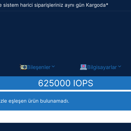
 sistem harici siparişleriniz aynı gün Kargoda*
Bileşenler
Bilgisayarlar
625000 IOPS
ma Hızı (Maks) ürün / 625000 IOPS
izle eşleşen ürün bulunamadı.