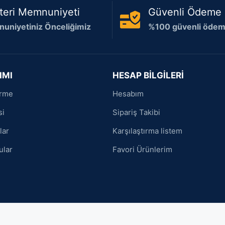
teri Memnuniyeti
Güvenli Ödeme
uniyetiniz Önceliğimiz
%100 güvenli ödeme
IMI
HESAP BİLGİLERİ
irme
Hesabım
si
Sipariş Takibi
lar
Karşılaştırma listem
ular
Favori Ürünlerim