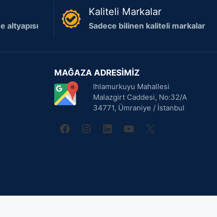
Kaliteli Markalar
 altyapısı
Sadece bilinen kaliteli markalar
MAĞAZA ADRESİMİZ
Ihlamurkuyu Mahallesi
Malazgirt Caddesi, No:32/A
34771, Ümraniye / İstanbul
facebook
instagram
linkedin
youtube
X