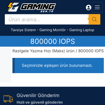
İçeriğe
atla
Products
search
Tavsiye Sistem
-
Gaming Monitör
-
Gaming Laptop
800000 IOPS
Rastgele Yazma Hızı (Maks) ürün / 800000 IOPS
Seçiminizle eşleşen ürün bulunamadı.
Güvenilir Gönderim
Hızlı ve güvenli gönderim