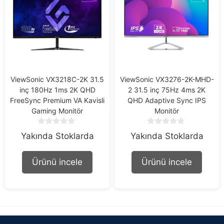
ViewSonic VX3218C-2K 31.5
ViewSonic VX3276-2K-MHD-
inç 180Hz 1ms 2K QHD
2 31.5 inç 75Hz 4ms 2K
FreeSync Premium VA Kavisli
QHD Adaptive Sync IPS
Gaming Monitör
Monitör
0
0
Yakında Stoklarda
Yakında Stoklarda
o
o
u
u
t
t
Ürünü incele
Ürünü incele
o
o
f
f
5
5