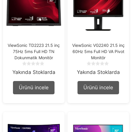
ViewSonic TD2223 21.5 inç
ViewSonic VG2240 21.5 inç
75Hz 5ms Full HD TN
60Hz 5ms Full HD VA Pivot
Dokunmatik Monitör
Monitör
0
0
Yakında Stoklarda
Yakında Stoklarda
o
o
u
u
t
t
Ürünü incele
Ürünü incele
o
o
f
f
5
5