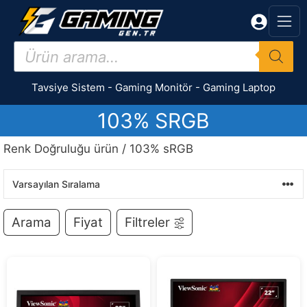
İçeriğe
atla
Products
search
Tavsiye Sistem
-
Gaming Monitör
-
Gaming Laptop
103% SRGB
Renk Doğruluğu ürün / 103% sRGB
Arama
Fiyat
Filtreler