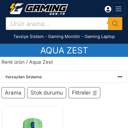
İçeriğe
atla
Products
search
Tavsiye Sistem
-
Gaming Monitör
-
Gaming Laptop
AQUA ZEST
Renk ürün / Aqua Zest
Arama
Stok durumu
Filtreler