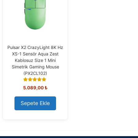
Pulsar X2 CrazyLight 8K Hz
XS-1 Sensör Aqua Zest
Kablosuz Size 1 Mini
Simetrik Gaming Mouse
(PX2CL102)
5.00
5.089,00
₺
out of 5
Sepete Ekle