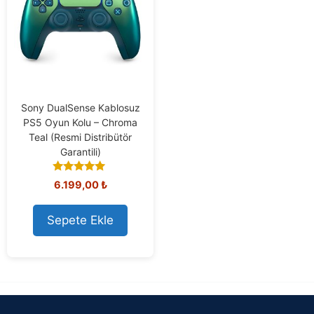
Sony DualSense Kablosuz
PS5 Oyun Kolu – Chroma
Teal (Resmi Distribütör
Garantili)
5.00
6.199,00
₺
out of 5
Sepete Ekle