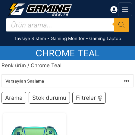
İçeriğe
atla
Products
search
Tavsiye Sistem
-
Gaming Monitör
-
Gaming Laptop
CHROME TEAL
Renk ürün / Chrome Teal
Arama
Stok durumu
Filtreler