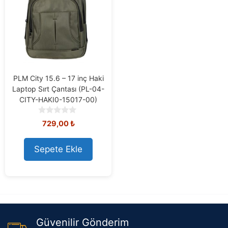
PLM City 15.6 – 17 inç Haki
Laptop Sırt Çantası (PL-04-
CITY-HAKI0-15017-00)
0
729,00
₺
o
u
t
Sepete Ekle
o
f
5
Güvenilir Gönderim