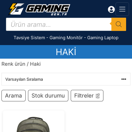
İçeriğe
atla
Products
search
Tavsiye Sistem
-
Gaming Monitör
-
Gaming Laptop
HAKI
Renk ürün / Haki
Arama
Stok durumu
Filtreler