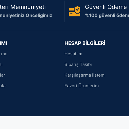
teri Memnuniyeti
Güvenli Ödeme
uniyetiniz Önceliğimiz
%100 güvenli ödeme
IMI
HESAP BİLGİLERİ
irme
Hesabım
si
Sipariş Takibi
lar
Karşılaştırma listem
ular
Favori Ürünlerim