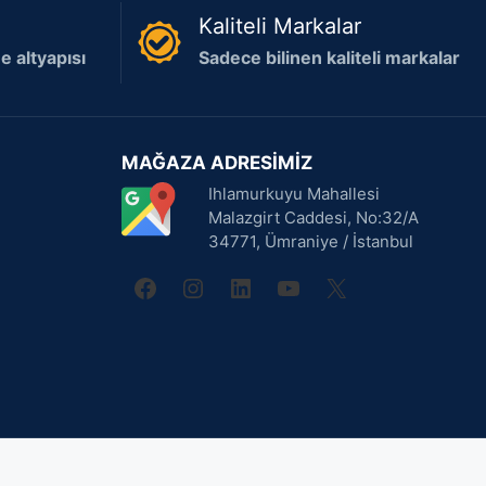
Kaliteli Markalar
 altyapısı
Sadece bilinen kaliteli markalar
MAĞAZA ADRESİMİZ
Ihlamurkuyu Mahallesi
Malazgirt Caddesi, No:32/A
34771, Ümraniye / İstanbul
facebook
instagram
linkedin
youtube
X