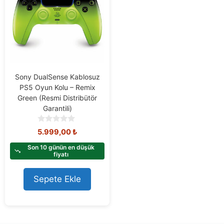
Sony DualSense Kablosuz
PS5 Oyun Kolu – Remix
Green (Resmi Distribütör
Garantili)
0
5.999,00
₺
o
u
Son 10 günün en düşük
t
fiyatı
o
f
Sepete Ekle
5