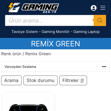
İçeriğe
atla
Products
search
Tavsiye Sistem
-
Gaming Monitör
-
Gaming Laptop
REMIX GREEN
Renk ürün / Remix Green
Arama
Stok durumu
Filtreler