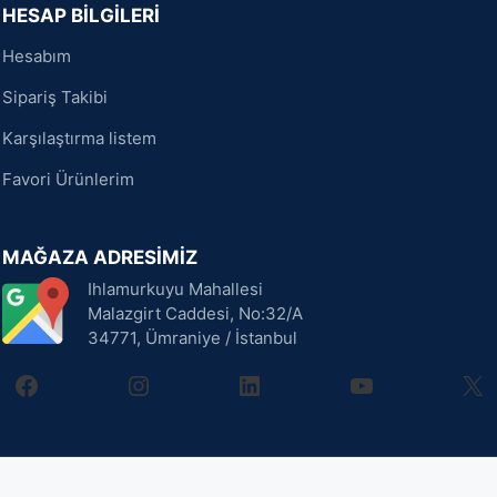
HESAP BİLGİLERİ
Hesabım
Sipariş Takibi
Karşılaştırma listem
Favori Ürünlerim
MAĞAZA ADRESİMİZ
Ihlamurkuyu Mahallesi
Malazgirt Caddesi, No:32/A
34771, Ümraniye / İstanbul
facebook
instagram
linkedin
youtube
X