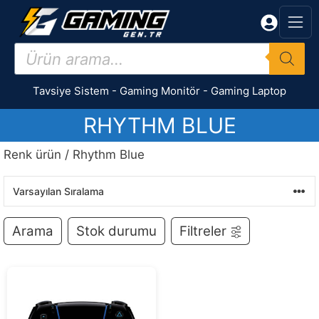
İçeriğe
atla
Products
search
Tavsiye Sistem
-
Gaming Monitör
-
Gaming Laptop
RHYTHM BLUE
Renk ürün / Rhythm Blue
Arama
Stok durumu
Filtreler