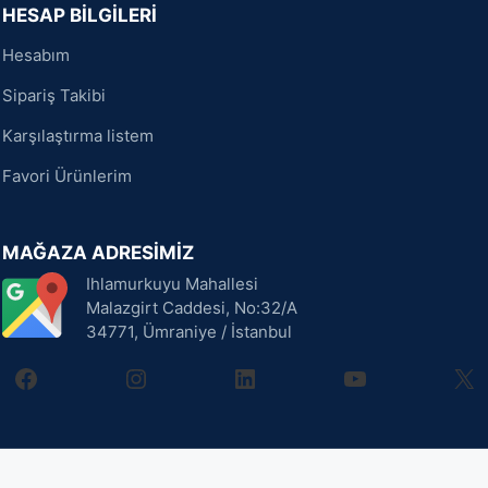
HESAP BİLGİLERİ
Hesabım
Sipariş Takibi
Karşılaştırma listem
Favori Ürünlerim
MAĞAZA ADRESİMİZ
Ihlamurkuyu Mahallesi
Malazgirt Caddesi, No:32/A
34771, Ümraniye / İstanbul
facebook
instagram
linkedin
youtube
X