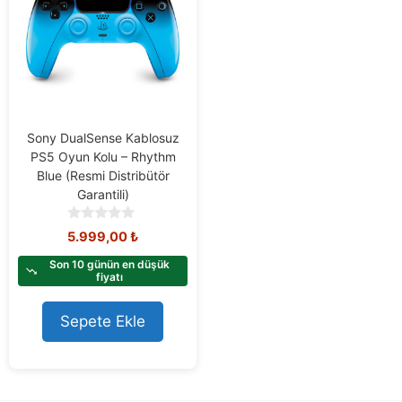
Sony DualSense Kablosuz
PS5 Oyun Kolu – Rhythm
Blue (Resmi Distribütör
Garantili)
0
5.999,00
₺
o
u
Son 10 günün en düşük
t
fiyatı
o
f
Sepete Ekle
5