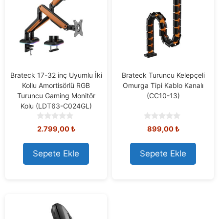
Brateck 17-32 inç Uyumlu İki
Brateck Turuncu Kelepçeli
Kollu Amortisörlü RGB
Omurga Tipi Kablo Kanalı
Turuncu Gaming Monitör
(CC10-13)
Kolu (LDT63-C024GL)
0
0
2.799,00
₺
899,00
₺
o
o
u
u
t
t
Sepete Ekle
Sepete Ekle
o
o
f
f
5
5