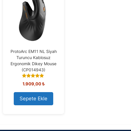
ProtoArc EM11 NL Siyah
Turuncu Kablosuz
Ergonomik Dikey Mouse
(CP014943)
5.00
1.909,00
₺
out of 5
Sepete Ekle