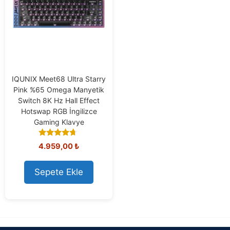
IQUNIX Meet68 Ultra Starry
Pink %65 Omega Manyetik
Switch 8K Hz Hall Effect
Hotswap RGB İngilizce
Gaming Klavye
4.50
4.959,00
₺
out of 5
Sepete Ekle