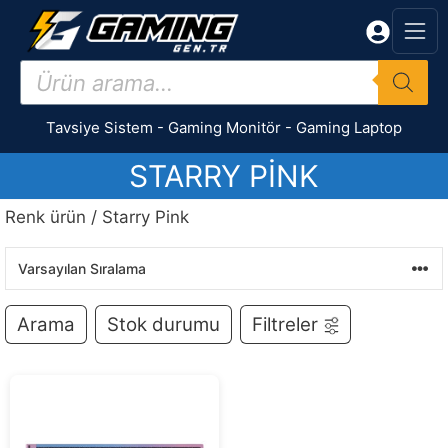
İçeriğe
atla
Products
search
Tavsiye Sistem
-
Gaming Monitör
-
Gaming Laptop
STARRY PINK
Renk ürün / Starry Pink
Arama
Stok durumu
Filtreler