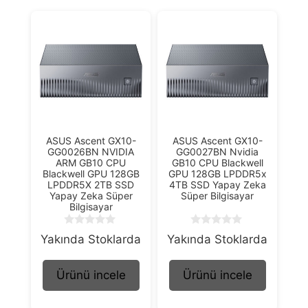
ASUS Ascent GX10-
ASUS Ascent GX10-
GG0026BN NVIDIA
GG0027BN Nvidia
ARM GB10 CPU
GB10 CPU Blackwell
Blackwell GPU 128GB
GPU 128GB LPDDR5x
LPDDR5X 2TB SSD
4TB SSD Yapay Zeka
Yapay Zeka Süper
Süper Bilgisayar
Bilgisayar
0
0
Yakında Stoklarda
Yakında Stoklarda
o
o
u
u
t
t
Ürünü incele
Ürünü incele
o
o
f
f
5
5