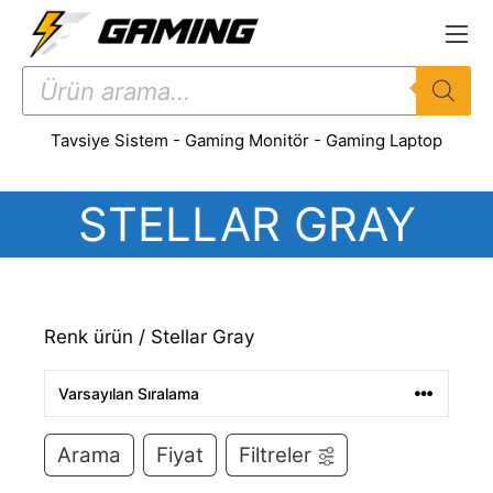
İçeriğe
atla
Products
search
Tavsiye Sistem
-
Gaming Monitör
-
Gaming Laptop
STELLAR GRAY
Renk ürün / Stellar Gray
Arama
Fiyat
Filtreler