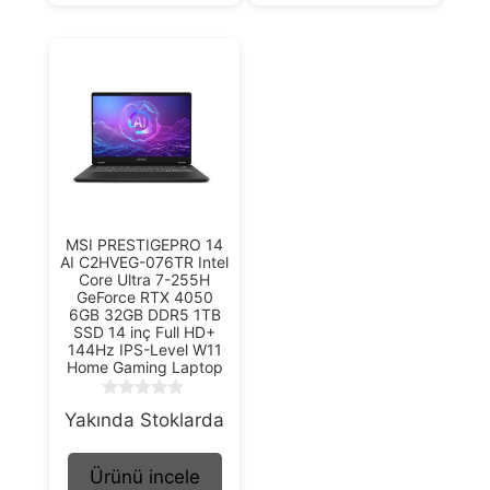
MSI PRESTIGEPRO 14
AI C2HVEG-076TR Intel
Core Ultra 7-255H
GeForce RTX 4050
6GB 32GB DDR5 1TB
SSD 14 inç Full HD+
144Hz IPS-Level W11
Home Gaming Laptop
0
Yakında Stoklarda
o
u
t
Ürünü incele
o