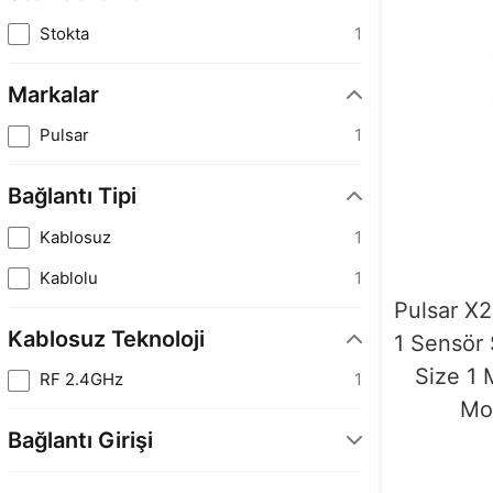
Stokta
1
Markalar
Pulsar
1
Bağlantı Tipi
Kablosuz
1
Kablolu
1
Pulsar X2
Kablosuz Teknoloji
1 Sensör
Size 1 
RF 2.4GHz
1
Mo
Bağlantı Girişi
USB Tip-A
1