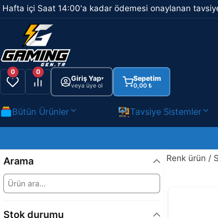
İçeriğe
Hafta içi Saat 14:00'a kadar ödemesi onaylanan tavsiye
atla
0
0
Giriş Yap
Sepetim
▾
veya üye ol
0,00
₺
Bütün Ürünler
Tavsiye Sistemler
Renk ürün / 
Arama
Stok durumu