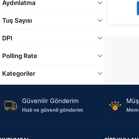
Aydınlatma
Yok
1
Tuş Sayısı
5
1
DPI
32000 DPI
1
Polling Rate
1000 Hz
1
Kategoriler
8000 Hz
1
Çevre Birimleri
1
Espor Ekipmanları
1
Güvenilir Gönderim
Müş
Hızlı ve güvenli gönderim
Memn