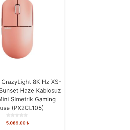
 CrazyLight 8K Hz XS-
 Sunset Haze Kablosuz
Mini Simetrik Gaming
use (PX2CL105)
0
5.089,00
₺
o