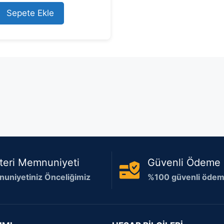
u
t
Sepete Ekle
o
f
5
teri Memnuniyeti
Güvenli Ödeme
uniyetiniz Önceliğimiz
%100 güvenli ödeme