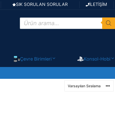
SIK SORULAN SORULAR
İLETİŞİM
Products
search
Çevre Birimleri
Konsol-Hobi