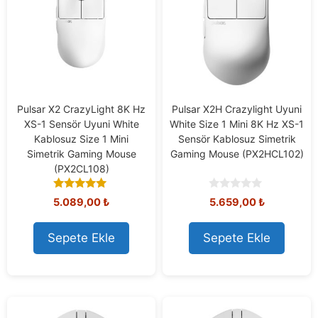
Pulsar X2 CrazyLight 8K Hz
Pulsar X2H Crazylight Uyuni
XS-1 Sensör Uyuni White
White Size 1 Mini 8K Hz XS-1
Kablosuz Size 1 Mini
Sensör Kablosuz Simetrik
Simetrik Gaming Mouse
Gaming Mouse (PX2HCL102)
(PX2CL108)
5.00
0
5.089,00
₺
5.659,00
₺
out of 5
o
u
t
Sepete Ekle
Sepete Ekle
o
f
5