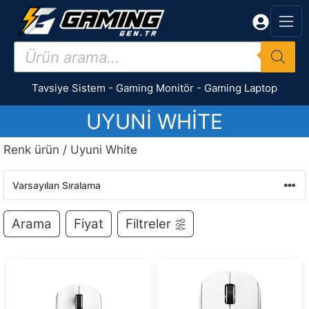
İçeriğe
atla
Products
search
Tavsiye Sistem
-
Gaming Monitör
-
Gaming Laptop
UYUNI WHITE
Renk ürün / Uyuni White
Arama
Fiyat
Filtreler