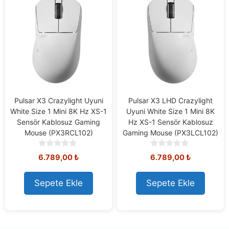
Pulsar X3 Crazylight Uyuni
Pulsar X3 LHD Crazylight
White Size 1 Mini 8K Hz XS-1
Uyuni White Size 1 Mini 8K
Sensör Kablosuz Gaming
Hz XS-1 Sensör Kablosuz
Mouse (PX3RCL102)
Gaming Mouse (PX3LCL102)
0
0
6.789,00
₺
6.789,00
₺
o
o
u
u
t
t
Sepete Ekle
Sepete Ekle
o
o
f
f
5
5