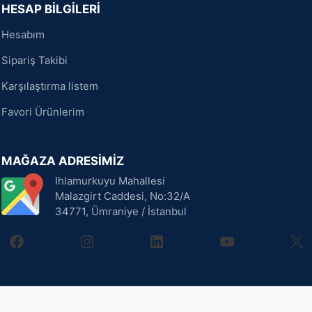
HESAP BİLGİLERİ
Hesabım
Sipariş Takibi
Karşılaştırma listem
Favori Ürünlerim
MAĞAZA ADRESİMİZ
Ihlamurkuyu Mahallesi
Malazgirt Caddesi, No:32/A
34771, Ümraniye / İstanbul
facebook
instagram
linkedin
youtube
X