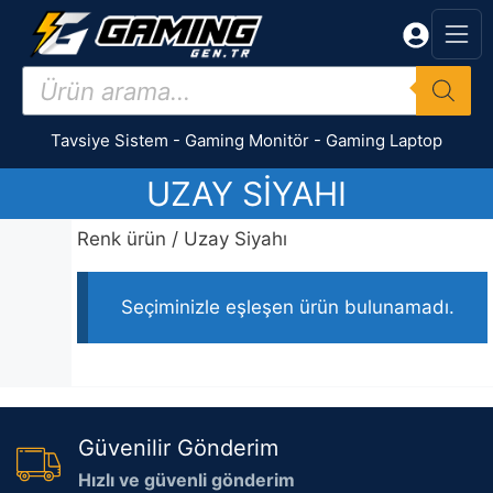
İçeriğe
atla
Products
search
Tavsiye Sistem
-
Gaming Monitör
-
Gaming Laptop
UZAY SIYAHI
Renk ürün / Uzay Siyahı
Seçiminizle eşleşen ürün bulunamadı.
Güvenilir Gönderim
Hızlı ve güvenli gönderim