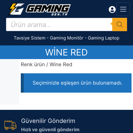
İçeriğe
atla
Products
search
Tavsiye Sistem
-
Gaming Monitör
-
Gaming Laptop
WINE RED
Renk ürün / Wine Red
Seçiminizle eşleşen ürün bulunamadı.
Güvenilir Gönderim
Hızlı ve güvenli gönderim