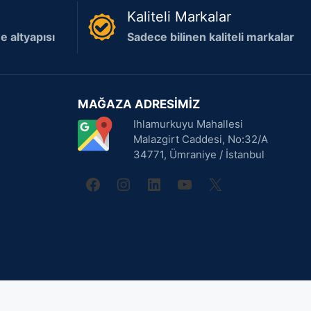
Kaliteli Markalar
 altyapısı
Sadece bilinen kaliteli markalar
MAĞAZA ADRESİMİZ
Ihlamurkuyu Mahallesi
Malazgirt Caddesi, No:32/A
34771, Ümraniye / İstanbul
facebook
instagram
linkedin
youtube
X