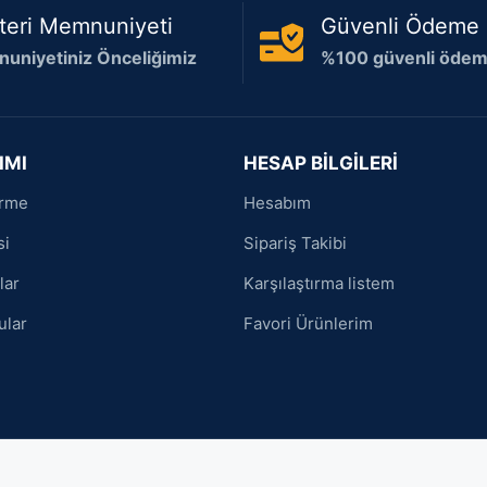
teri Memnuniyeti
Güvenli Ödeme
uniyetiniz Önceliğimiz
%100 güvenli ödeme
IMI
HESAP BİLGİLERİ
irme
Hesabım
si
Sipariş Takibi
lar
Karşılaştırma listem
ular
Favori Ürünlerim