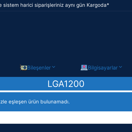
 sistem harici siparişleriniz aynı gün Kargoda*
Bileşenler
Bilgisayarlar
LGA1200
rün / LGA1200
izle eşleşen ürün bulunamadı.