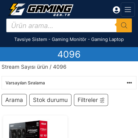
İçeriğe
atla
Products
search
Tavsiye Sistem
-
Gaming Monitör
-
Gaming Laptop
4096
Stream Sayısı ürün / 4096
Arama
Stok durumu
Filtreler