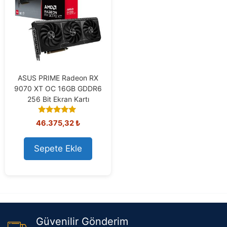
ASUS PRIME Radeon RX
9070 XT OC 16GB GDDR6
256 Bit Ekran Kartı
5.00
46.375,32
₺
out of 5
Sepete Ekle
Güvenilir Gönderim