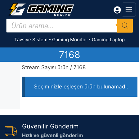
İçeriğe
atla
Products
search
Tavsiye Sistem
-
Gaming Monitör
-
Gaming Laptop
7168
Stream Sayısı ürün / 7168
Seçiminizle eşleşen ürün bulunamadı.
Güvenilir Gönderim
Hızlı ve güvenli gönderim