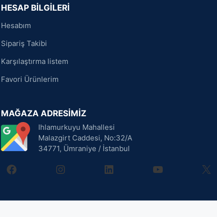
HESAP BİLGİLERİ
Hesabım
Sipariş Takibi
Karşılaştırma listem
Favori Ürünlerim
MAĞAZA ADRESİMİZ
Ihlamurkuyu Mahallesi
Malazgirt Caddesi, No:32/A
34771, Ümraniye / İstanbul
facebook
instagram
linkedin
youtube
X