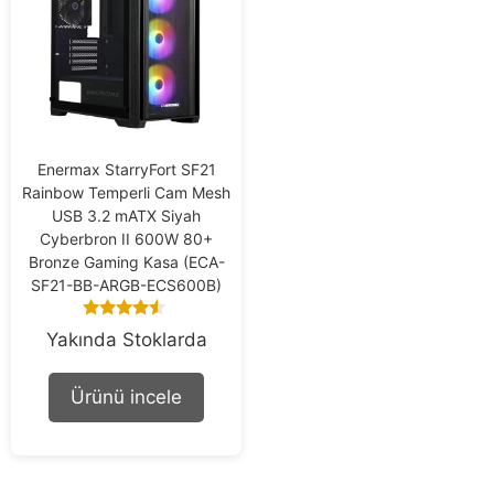
Enermax StarryFort SF21
Rainbow Temperli Cam Mesh
USB 3.2 mATX Siyah
Cyberbron II 600W 80+
Bronze Gaming Kasa (ECA-
SF21-BB-ARGB-ECS600B)
4.33
Yakında Stoklarda
out of 5
Ürünü incele