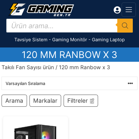
İçeriğe
atla
Products
search
Tavsiye Sistem
-
Gaming Monitör
-
Gaming Laptop
120 MM RANBOW X 3
Takılı Fan Sayısı ürün / 120 mm Ranbow x 3
Arama
Markalar
Filtreler