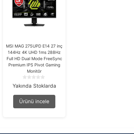
MSI MAG 275UPD E14 27 inç
144Hz 4K UHD 1ms 288Hz
Full HD Dual Mode FreeSync
Premium IPS Pivot Gaming
Monitör
0
Yakında Stoklarda
o
u
t
Ürünü incele
o
f
5