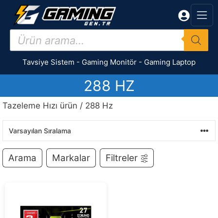
İçeriğe
atla
Products
search
Tavsiye Sistem
-
Gaming Monitör
-
Gaming Laptop
288 HZ
Tazeleme Hızı ürün / 288 Hz
Arama
Markalar
Filtreler