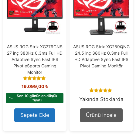
ASUS ROG Strix XG279CNS
ASUS ROG Strix XG259QNG
27 inç 380Hz 0.3ms Full HD
24.5 inç 380Hz 0.3ms Full
Adaptive Sync Fast IPS
HD Adaptive Sync Fast IPS
Pivot eSports Gaming
Pivot Gaming Monitör
Monitör
5.00
19.099,00
₺
out of 5
Son 10 günün en düşük
5.00
Yakında Stoklarda
fiyatı
out of 5
Sepete Ekle
Ürünü incele