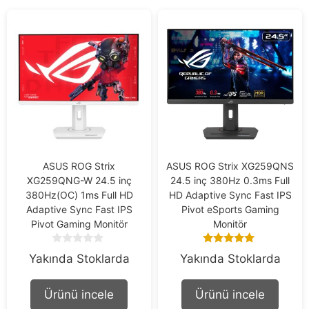
ASUS ROG Strix
ASUS ROG Strix XG259QNS
XG259QNG-W 24.5 inç
24.5 inç 380Hz 0.3ms Full
380Hz(OC) 1ms Full HD
HD Adaptive Sync Fast IPS
Adaptive Sync Fast IPS
Pivot eSports Gaming
Pivot Gaming Monitör
Monitör
0
4.91
Yakında Stoklarda
Yakında Stoklarda
o
out of 5
u
t
Ürünü incele
Ürünü incele
o