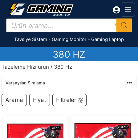
İçeriğe
atla
Products
search
Tavsiye Sistem
-
Gaming Monitör
-
Gaming Laptop
380 HZ
Tazeleme Hızı ürün / 380 Hz
Arama
Fiyat
Filtreler