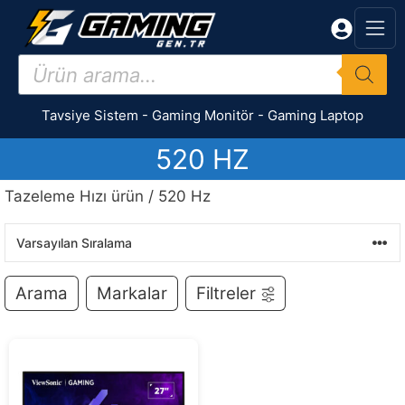
İçeriğe
atla
Products
search
Tavsiye Sistem
-
Gaming Monitör
-
Gaming Laptop
520 HZ
Tazeleme Hızı ürün / 520 Hz
Arama
Markalar
Filtreler