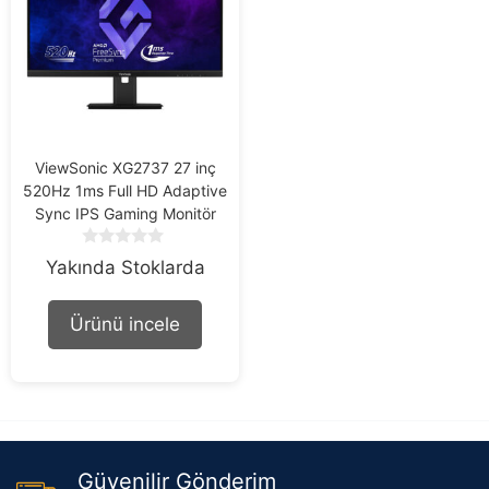
ViewSonic XG2737 27 inç
520Hz 1ms Full HD Adaptive
Sync IPS Gaming Monitör
0
Yakında Stoklarda
o
u
t
Ürünü incele
o
f
5
Güvenilir Gönderim