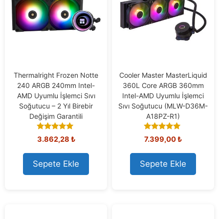
Thermalright Frozen Notte
Cooler Master MasterLiquid
240 ARGB 240mm Intel-
360L Core ARGB 360mm
AMD Uyumlu İşlemci Sıvı
Intel-AMD Uyumlu İşlemci
Soğutucu – 2 Yıl Birebir
Sıvı Soğutucu (MLW-D36M-
Değişim Garantili
A18PZ-R1)
5.00
5.00
3.862,28
₺
7.399,00
₺
out of 5
out of 5
Sepete Ekle
Sepete Ekle