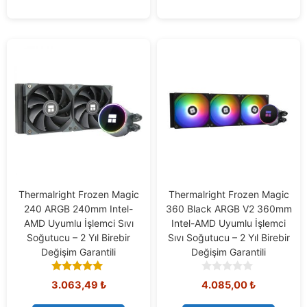
Thermalright Frozen Magic
Thermalright Frozen Magic
240 ARGB 240mm Intel-
360 Black ARGB V2 360mm
AMD Uyumlu İşlemci Sıvı
Intel-AMD Uyumlu İşlemci
Soğutucu – 2 Yıl Birebir
Sıvı Soğutucu – 2 Yıl Birebir
Değişim Garantili
Değişim Garantili
5.00
0
3.063,49
₺
4.085,00
₺
out of 5
o
u