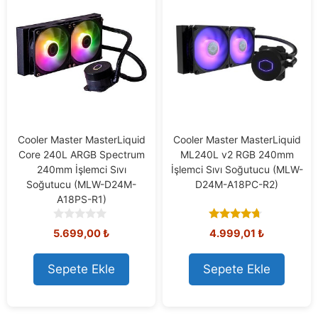
Cooler Master MasterLiquid
Cooler Master MasterLiquid
Core 240L ARGB Spectrum
ML240L v2 RGB 240mm
240mm İşlemci Sıvı
İşlemci Sıvı Soğutucu (MLW-
Soğutucu (MLW-D24M-
D24M-A18PC-R2)
A18PS-R1)
0
4.50
5.699,00
₺
4.999,01
₺
o
out of 5
u
t
Sepete Ekle
Sepete Ekle
o
f
5