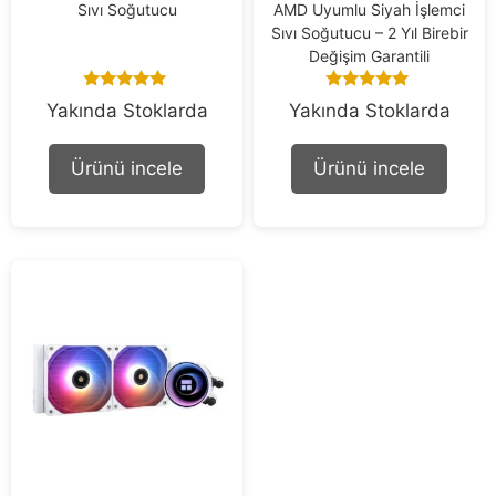
Sıvı Soğutucu
AMD Uyumlu Siyah İşlemci
Sıvı Soğutucu – 2 Yıl Birebir
Değişim Garantili
5.00
5.00
Yakında Stoklarda
Yakında Stoklarda
out of 5
out of 5
Ürünü incele
Ürünü incele