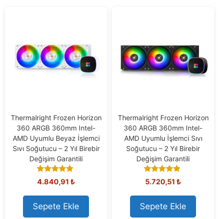
Thermalright Frozen Horizon
Thermalright Frozen Horizon
360 ARGB 360mm Intel-
360 ARGB 360mm Intel-
AMD Uyumlu Beyaz İşlemci
AMD Uyumlu İşlemci Sıvı
Sıvı Soğutucu – 2 Yıl Birebir
Soğutucu – 2 Yıl Birebir
Değişim Garantili
Değişim Garantili
4.78
4.71
4.840,91
₺
5.720,51
₺
out of 5
out of 5
Sepete Ekle
Sepete Ekle