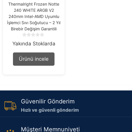
Thermalright Frozen Notte
240 WHITE ARGB V2
240mm Intel-AMD Uyumlu
İşlemci Sıvı Soğutucu – 2 Yıl
Birebir Değişim Garantili
0
Yakında Stoklarda
o
u
t
Ürünü incele
o
f
5
Güvenilir Gönderim
Hızlı ve güvenli gönderim
Müşteri Memnuniyeti