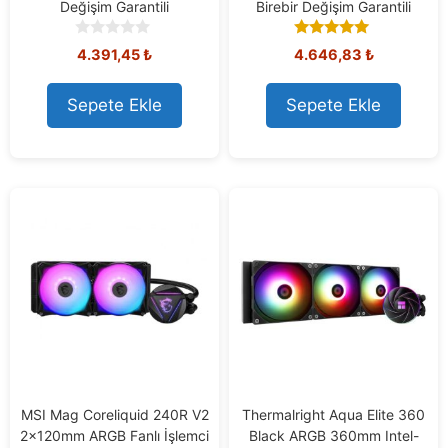
Değişim Garantili
Birebir Değişim Garantili
0
5.00
4.391,45
₺
4.646,83
₺
o
out of 5
u
t
Sepete Ekle
Sepete Ekle
o
f
5
MSI Mag Coreliquid 240R V2
Thermalright Aqua Elite 360
2x120mm ARGB Fanlı İşlemci
Black ARGB 360mm Intel-