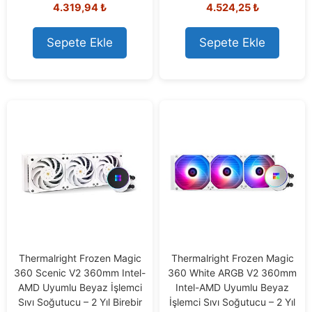
0
0
4.319,94
₺
4.524,25
₺
o
o
u
u
t
t
Sepete Ekle
Sepete Ekle
o
o
f
f
5
5
Thermalright Frozen Magic
Thermalright Frozen Magic
360 Scenic V2 360mm Intel-
360 White ARGB V2 360mm
AMD Uyumlu Beyaz İşlemci
Intel-AMD Uyumlu Beyaz
Sıvı Soğutucu – 2 Yıl Birebir
İşlemci Sıvı Soğutucu – 2 Yıl