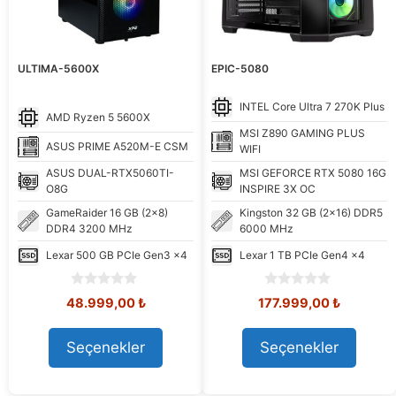
ULTIMA-5600X
EPIC-5080
INTEL
Core Ultra 7 270K Plus
AMD
Ryzen 5 5600X
MSI
Z890 GAMING PLUS
ASUS
PRIME A520M-E CSM
WIFI
ASUS
DUAL-RTX5060TI-
MSI
GEFORCE RTX 5080 16G
O8G
INSPIRE 3X OC
GameRaider
16 GB (2x8)
Kingston
32 GB (2x16) DDR5
DDR4 3200 MHz
6000 MHz
Lexar
500 GB PCIe Gen3 x4
Lexar
1 TB PCIe Gen4 x4
0
0
Orijinal
Şu
Orijinal
Şu
48.999,00
₺
177.999,00
₺
o
o
fiyat:
andaki
fiyat:
andaki
u
u
59.456,81 ₺.
fiyat:
180.307,66 ₺.
fiyat:
t
t
Seçenekler
Seçenekler
48.999,00 ₺.
177.999,
o
o
f
f
5
5