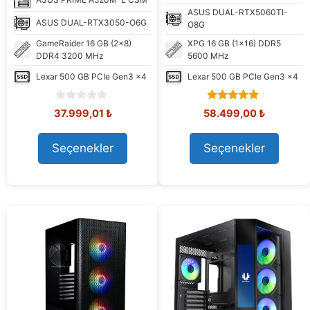
ASUS
DUAL-RTX5060TI-
ASUS
DUAL-RTX3050-O6G
O8G
GameRaider
16 GB (2x8)
XPG
16 GB (1x16) DDR5
DDR4 3200 MHz
5600 MHz
Lexar
500 GB PCIe Gen3 x4
Lexar
500 GB PCIe Gen3 x4
0
4.85
Orijinal
Şu
Orijinal
Şu
37.999,01
₺
58.499,00
₺
o
out of 5
fiyat:
andaki
fiyat:
andaki
u
41.043,63 ₺.
fiyat:
72.046,55 ₺.
fiyat:
t
Seçenekler
Seçenekler
37.999,01 ₺.
58.499,0
o
f
5