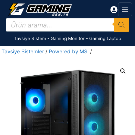
İçeriğe
atla
Products
search
Tavsiye Sistem
-
Gaming Monitör
-
Gaming Laptop
Tavsiye Sistemler
/
Powered by MSI
/