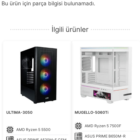
Bu ürün için parça bilgisi bulunamadı.
İlgili ürünler
ULTIMA-3050
MUGELLO-5060Ti
AMD
Ryzen 5 7500F
AMD
Ryzen 5 5500
ASUS
PRIME B650M-R
ASUS
PRIME A520M-E CSM