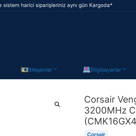
 sistem harici siparişleriniz aynı gün Kargoda*
Bileşenler
Bilgisayarlar
Corsair Ve
3200MHz CL
(CMK16GX4
Corsair