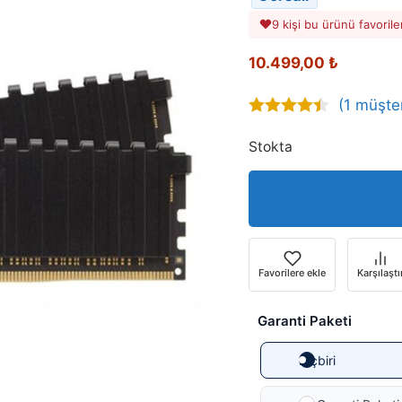
9 kişi bu ürünü favorile
10.499,00
₺
(
1
müşter
4.00
out
of 5
Stokta
Favorilere ekle
Karşılaştı
Garanti Paketi
Hiçbiri