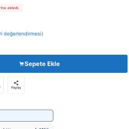
rine ekledi.
i değerlendirmesi)
Sepete Ekle
r
Paylaş