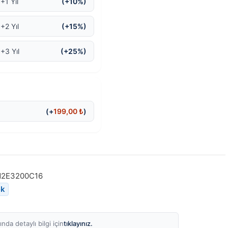
+1 Yıl
(+10%)
+2 Yıl
(+15%)
 +3 Yıl
(+25%)
(+
199,00
₺
)
2E3200C16
ek
tıklayınız.
nda detaylı bilgi için