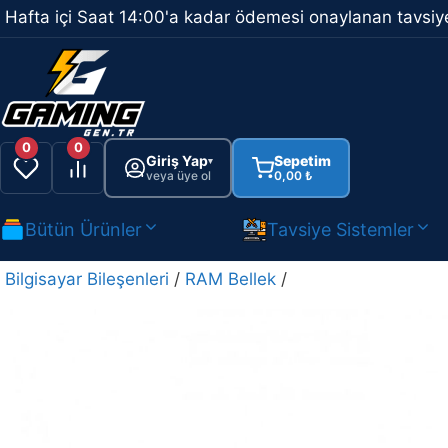
İçeriğe
Hafta içi Saat 14:00'a kadar ödemesi onaylanan tavsiye
atla
0
0
Giriş Yap
Sepetim
▾
veya üye ol
0,00
₺
Bütün Ürünler
Tavsiye Sistemler
Bilgisayar Bileşenleri
/
RAM Bellek
/