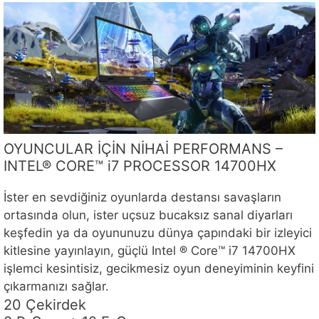
OYUNCULAR İÇİN NİHAİ PERFORMANS –
INTEL® CORE™ i7 PROCESSOR 14700HX
İster en sevdiğiniz oyunlarda destansı savaşların
ortasında olun, ister uçsuz bucaksız sanal diyarları
keşfedin ya da oyununuzu dünya çapındaki bir izleyici
kitlesine yayınlayın, güçlü Intel ® Core™ i7 14700HX
işlemci kesintisiz, gecikmesiz oyun deneyiminin keyfini
çıkarmanızı sağlar.
20 Çekirdek