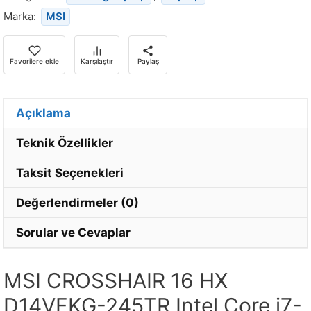
döndüğünde
Marka:
MSI
bildirim
almak
için
Favorilere ekle
Karşılaştır
Paylaş
e-
posta
adresinizi
Açıklama
girin.
Teknik Özellikler
Taksit Seçenekleri
Değerlendirmeler (0)
Sorular ve Cevaplar
MSI CROSSHAIR 16 HX
D14VFKG-245TR Intel Core i7-