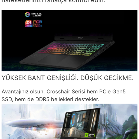
hareketlerinizi rahatça kontrol edin.
YÜKSEK BANT GENİŞLİĞİ. DÜŞÜK GECİKME.
Avantajınız olsun. Crosshair Serisi hem PCIe Gen5
SSD, hem de DDR5 bellekleri destekler.