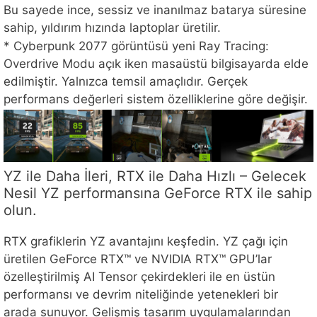
Bu sayede ince, sessiz ve inanılmaz batarya süresine
sahip, yıldırım hızında laptoplar üretilir.
* Cyberpunk 2077 görüntüsü yeni Ray Tracing:
Overdrive Modu açık iken masaüstü bilgisayarda elde
edilmiştir. Yalnızca temsil amaçlıdır. Gerçek
performans değerleri sistem özelliklerine göre değişir.
YZ ile Daha İleri, RTX ile Daha Hızlı – Gelecek
Nesil YZ performansına GeForce RTX ile sahip
olun.
RTX grafiklerin YZ avantajını keşfedin. YZ çağı için
üretilen GeForce RTX™ ve NVIDIA RTX™ GPU’lar
özelleştirilmiş AI Tensor çekirdekleri ile en üstün
performansı ve devrim niteliğinde yetenekleri bir
arada sunuyor. Gelişmiş tasarım uygulamalarından