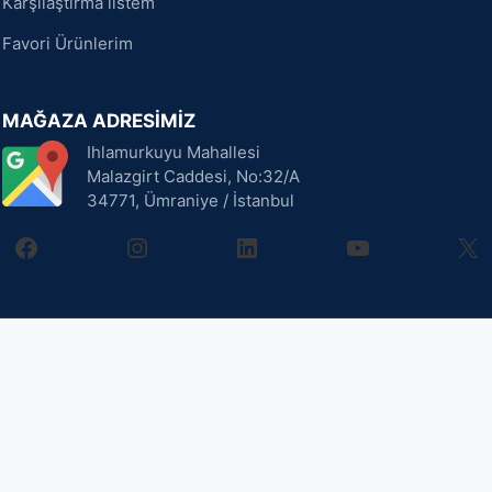
Karşılaştırma listem
Favori Ürünlerim
MAĞAZA ADRESİMİZ
Ihlamurkuyu Mahallesi
Malazgirt Caddesi, No:32/A
34771, Ümraniye / İstanbul
facebook
instagram
linkedin
youtube
X