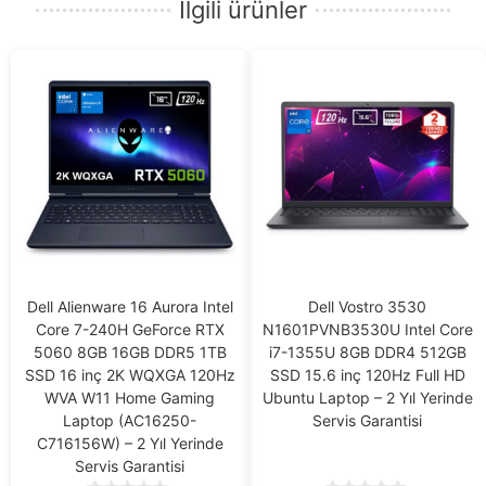
İlgili ürünler
Dell Alienware 16 Aurora Intel
Dell Vostro 3530
Core 7-240H GeForce RTX
N1601PVNB3530U Intel Core
5060 8GB 16GB DDR5 1TB
i7-1355U 8GB DDR4 512GB
SSD 16 inç 2K WQXGA 120Hz
SSD 15.6 inç 120Hz Full HD
WVA W11 Home Gaming
Ubuntu Laptop – 2 Yıl Yerinde
Laptop (AC16250-
Servis Garantisi
C716156W) – 2 Yıl Yerinde
Servis Garantisi