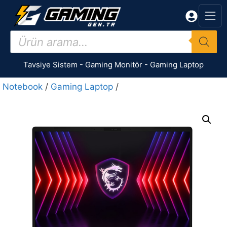
İçeriğe
atla
Products
search
Tavsiye Sistem
-
Gaming Monitör
-
Gaming Laptop
Notebook
/
Gaming Laptop
/