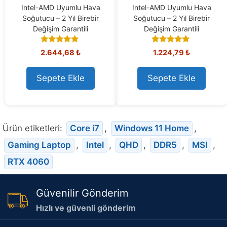
Intel-AMD Uyumlu Hava
Intel-AMD Uyumlu Hava
Soğutucu – 2 Yıl Birebir
Soğutucu – 2 Yıl Birebir
Değişim Garantili
Değişim Garantili
4.95
5.00
2.644,68
₺
1.224,79
₺
out of 5
out of 5
Sepete Ekle
Sepete Ekle
Ürün etiketleri:
Core i7
,
Windows 11 Home
,
Gaming Laptop
,
Intel
,
QHD
,
DDR5
,
MSI
,
RTX 4060
Güvenilir Gönderim
Hızlı ve güvenli gönderim