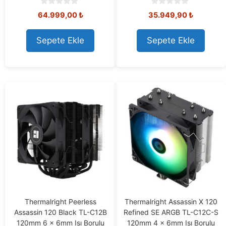
0
0
64.999,00
₺
35.949,90
₺
o
o
u
u
t
t
Sepete Ekle
Sepete Ekle
o
o
f
f
5
5
Thermalright Peerless
Thermalright Assassin X 120
Assassin 120 Black TL-C12B
Refined SE ARGB TL-C12C-S
120mm 6 x 6mm Isı Borulu
120mm 4 x 6mm Isı Borulu