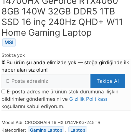
14700HX GeForce RTX4060
8GB 140W 32GB DDR5 1TB
SSD 16 inç 240Hz QHD+ W11
Home Gaming Laptop
MSI
Stokta yok
⏳
Bu ürün şu anda elimizde yok — stoğa girdiğinde ilk
haber alan siz olun!
E-
Takibe Al
posta
E-posta adresime ürünün stok durumuna ilişkin
Adresi
bildirimler gönderilmesini ve
Gizlilik Politikası
koşullarını kabul ediyorum.
Bu
ürün
Model Adı:
CROSSHAIR 16 HX D14VFKG-245TR
stoğa
Kategoriler:
Gaming Laptop
,
Laptop