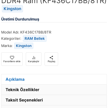
DDR4 Ram (KF436C17BB/8TR)
Kingston
Üretimi Durdurulmuş
Model Adı:
KF436C17BB/8TR
Kategoriler:
RAM Bellek
Marka:
Kingston
Favorilere ekle
Karşılaştır
Paylaş
Açıklama
Teknik Özellikler
Taksit Seçenekleri