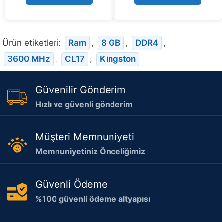
f
5
Ürün etiketleri:
Ram
,
8 GB
,
DDR4
,
3600 MHz
,
CL17
,
Kingston
Güvenilir Gönderim
Hızlı ve güvenli gönderim
Müşteri Memnuniyeti
Memnuniyetiniz Önceliğimiz
Güvenli Ödeme
%100 güvenli ödeme altyapısı