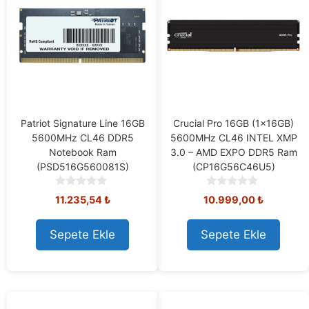
Patriot Signature Line 16GB
Crucial Pro 16GB (1x16GB)
5600MHz CL46 DDR5
5600MHz CL46 INTEL XMP
Notebook Ram
3.0 – AMD EXPO DDR5 Ram
(PSD516G560081S)
(CP16G56C46U5)
0
0
11.235,54
₺
10.999,00
₺
o
o
u
u
t
t
Sepete Ekle
Sepete Ekle
o
o
f
f
5
5