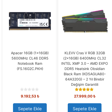
Apacer 16GB (1x16GB)
KLEVV Cras V RGB 32GB
5600MHz CL46 DDR5
(2x16GB) 6400MHz CL32
Notebook Ram
INTEL XMP 3.0 – AMD EXPO
(FS.16G2C.PKH)
DDR5 Heatsink Obsidian
Black Ram (KD5AGUA80-
64A320G) – 2 Yıl Birebir
Değişim Garantili
0
5.00
9.192,53
₺
27.999,00
₺
o
out of 5
u
t
Sepete Ekle
Sepete Ekle
o