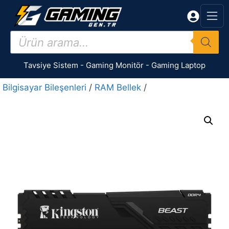
İçeriğe
atla
Products
search
Tavsiye Sistem
-
Gaming Monitör
-
Gaming Laptop
Bilgisayar Bileşenleri
/
RAM Bellek
/