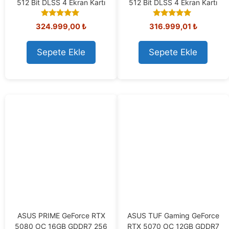
512 Bit DLSS 4 Ekran Kartı
512 Bit DLSS 4 Ekran Kartı
5.00
5.00
324.999,00
₺
316.999,01
₺
out of 5
out of 5
Sepete Ekle
Sepete Ekle
ASUS PRIME GeForce RTX
ASUS TUF Gaming GeForce
5080 OC 16GB GDDR7 256
RTX 5070 OC 12GB GDDR7