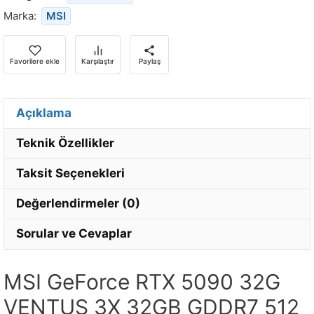
bildirim
Marka:
MSI
almak
için
e-
Favorilere ekle
Karşılaştır
Paylaş
posta
adresinizi
girin.
Açıklama
Teknik Özellikler
Taksit Seçenekleri
Değerlendirmeler (0)
Sorular ve Cevaplar
MSI GeForce RTX 5090 32G
VENTUS 3X 32GB GDDR7 512