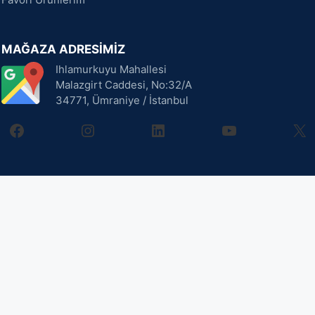
MAĞAZA ADRESİMİZ
Ihlamurkuyu Mahallesi
Malazgirt Caddesi, No:32/A
34771, Ümraniye / İstanbul
facebook
instagram
linkedin
youtube
X