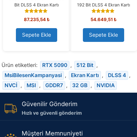
Bit DLSS 4 Ekran Kartı
192 Bit DLSS 4 Ekran Kartı
5.00
5.00
87.235,54
₺
54.649,51
₺
out of 5
out of 5
Sepete Ekle
Sepete Ekle
Ürün etiketleri:
RTX 5090
,
512 Bit
,
MsiBilesenKampanyasi
,
Ekran Kartı
,
DLSS 4
,
NVCİ
,
MSI
,
GDDR7
,
32 GB
,
NVIDIA
Güvenilir Gönderim
Hızlı ve güvenli gönderim
Müşteri Memnuniyeti