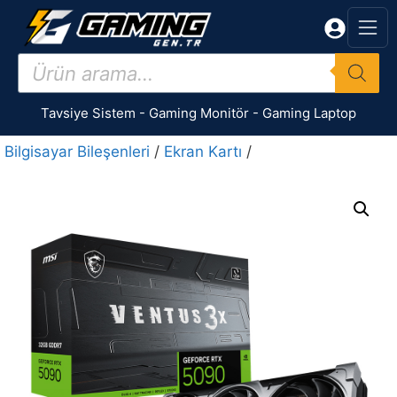
İçeriğe
atla
Products
search
Tavsiye Sistem
-
Gaming Monitör
-
Gaming Laptop
Bilgisayar Bileşenleri
/
Ekran Kartı
/