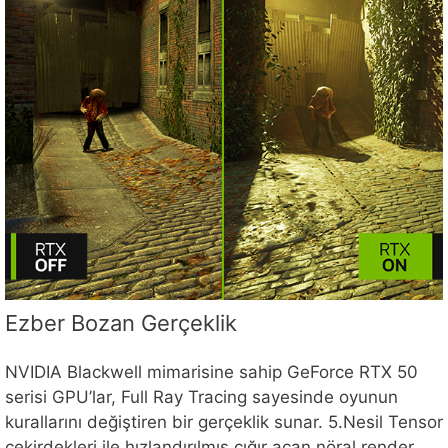
Ezber Bozan Gerçeklik
NVIDIA Blackwell mimarisine sahip GeForce RTX 50
serisi GPU’lar, Full Ray Tracing sayesinde oyunun
kurallarını değiştiren bir gerçeklik sunar. 5.Nesil Tensor
çekirdekleri ile hızlandırılmış çığır açan nöral render