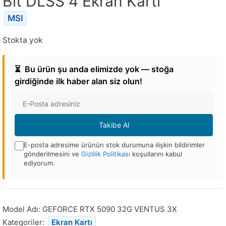
Bit DLSS 4 Ekran Kartı
MSI
Stokta yok
⏳
Bu ürün şu anda elimizde yok — stoğa
girdiğinde ilk haber alan siz olun!
E-
posta
Adresi
Takibe Al
E-posta adresime ürünün stok durumuna ilişkin bildirimler
gönderilmesini ve
Gizlilik Politikası
koşullarını kabul
ediyorum.
Bu
ürün
stoğa
Model Adı:
GEFORCE RTX 5090 32G VENTUS 3X
döndüğünde
Kategoriler:
Ekran Kartı